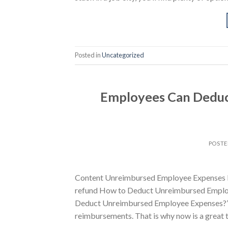
Posted in
Uncategorized
Employees Can Deduc
POST
Content Unreimbursed Employee Expenses FA
refund How to Deduct Unreimbursed Emplo
Deduct Unreimbursed Employee Expenses?” Y
reimbursements. That is why now is a great t