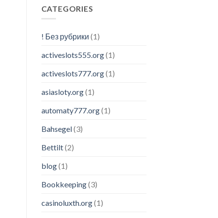
CATEGORIES
! Без рубрики
(1)
activeslots555.org
(1)
activeslots777.org
(1)
asiasloty.org
(1)
automaty777.org
(1)
Bahsegel
(3)
Bettilt
(2)
blog
(1)
Bookkeeping
(3)
casinoluxth.org
(1)