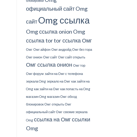
блокировки
официальный сайт
Omg
Omg ссылка
сайт
Omg ссылка onion
Omg
ссылка tor
tor ссылка Омг
Омг
Омг айфон
Омг андройд
Омг без тора
Омг онион
Омг сайт
Омг сайт открыть
Омг ссылка онион
Омг тор
Омг форум
зайти на Омг с телефона
зеркала Omg
зеркало на Омг
как зайти на
Omg
как зайти на Омг
как попасть на Omg
магазин Omg
магазин Омг
обход
блокировок Омг
открыть Омг
официальный сайт Омг
свежие зеркала
ссылка на Омг
ссылки
Omg
Omg