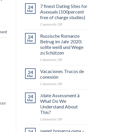
7 finest Dating Sites for
24
Mar
Asexuals (100percent
free of charge studies)
on
Comments Off
7
ment
finest
Russische Romanze
24
Dating
Mar
Betrug im Jahr 2020:
Sites
sollte weiß und Wege
for
zu Schützen
Asexuals
(100percent
on
Comments Off
free
Russische
of
Romanze
Vacaciones Trucos de
24
charge
Betrug
Mar
conexión
studies)
im
on
Comments Off
Jahr
Vacaciones
2020:
Trucos
Jdate Assessment â
sollte
24
de
weiß
Mar
What Do We
max
conexión
und
Understand About
Wege
This?
zu
on
Comments Off
Schützen
Jdate
Assessment
sweet bonanza oyna –
24