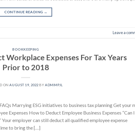
CONTINUE READING
→
Leave a com
BOOKKEEPING
t Workplace Expenses For Tax Years
Prior to 2018
ED ON
AUGUST 19, 2022
BY
ADMIMPJL
Qs Marrying ESG initiatives to business tax planning Get your 
yee Expenses How to Deduct Employee Business Expenses “Can I
our employer can still deduct all qualified employee expense
ime to bring the […]