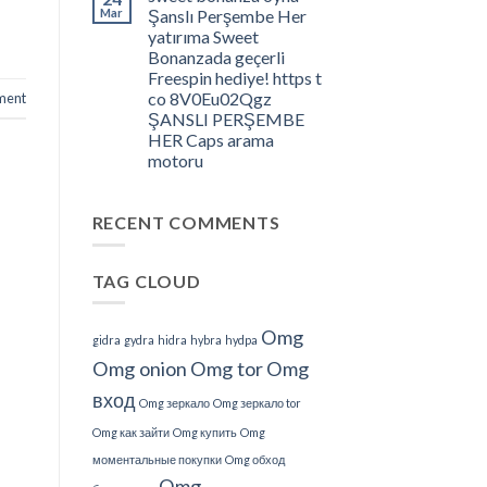
â
Mar
Şanslı Perşembe Her
What
yatırıma Sweet
Do
Bonanzada geçerli
We
Freespin hediye! https t
Understand
co 8V0Eu02Qgz
ment
About
ŞANSLI PERŞEMBE
This?
HER Caps arama
motoru
RECENT COMMENTS
TAG CLOUD
Omg
gidra
gydra
hidra
hybra
hydpa
Omg onion
Omg tor
Omg
вход
Omg зеркало
Omg зеркало tor
Omg как зайти
Omg купить
Omg
моментальные покупки
Omg обход
Omg