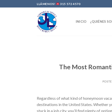
Skip
LLÁMENOS!
315 572 4570
to
content
INICIO
¿QUIÉNES S
The Most Romantic
POST
Regardless of what kind of honeymoon vaca
destinations in the United States. Whether 
stuck in a job city, you’ll find plenty of opt