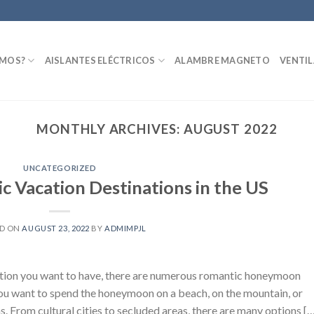
OMOS?
AISLANTES ELÉCTRICOS
ALAMBRE MAGNETO
VENTI
MONTHLY ARCHIVES:
AUGUST 2022
UNCATEGORIZED
 Vacation Destinations in the US
ED ON
AUGUST 23, 2022
BY
ADMIMPJL
tion you want to have, there are numerous romantic honeymoon
you want to spend the honeymoon on a beach, on the mountain, or
ions. From cultural cities to secluded areas, there are many options [