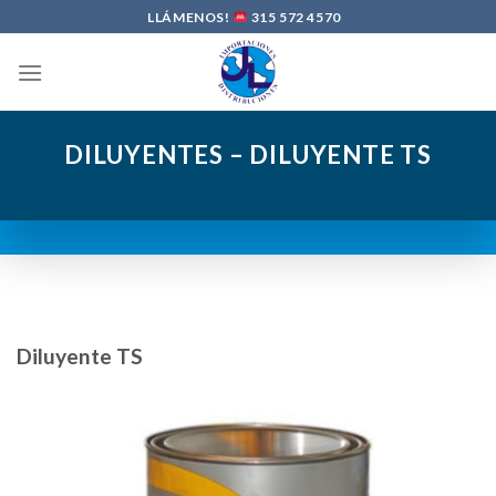
Skip
LLÁMENOS!
315 572 4570
to
content
DILUYENTES – DILUYENTE TS
Diluyente TS