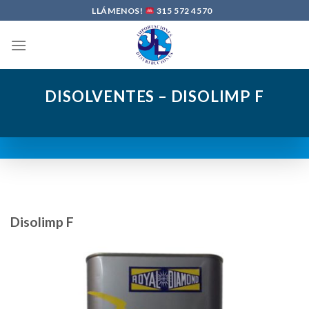
Skip
LLÁMENOS!
315 572 4570
to
content
DISOLVENTES – DISOLIMP F
Disolimp F