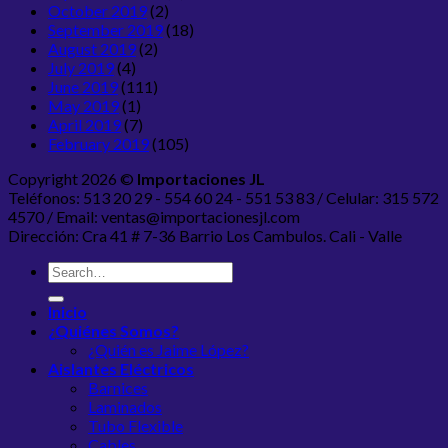
October 2019
(2)
September 2019
(18)
August 2019
(2)
July 2019
(4)
June 2019
(111)
May 2019
(1)
April 2019
(7)
February 2019
(105)
Copyright 2026 ©
Importaciones JL
Teléfonos: 513 20 29 - 554 60 24 - 551 53 83 / Celular: 315 572
4570 / Email: ventas@importacionesjl.com
Dirección: Cra 41 # 7-36 Barrio Los Cambulos. Cali - Valle
Inicio
¿Quiénes Somos?
¿Quién es Jaime López?
Aislantes Eléctricos
Barnices
Laminados
Tubo Flexible
Cables