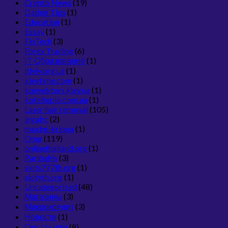
Crypto News
(19)
Dating Tips
(1)
Education
(1)
Essay
(1)
FinTech
(3)
Forex Trading
(6)
IT Образование
(1)
itlviv.org.ua
(1)
kievtime.com
(1)
konvektors.kiev.ua
(1)
kotelteplo.com.ua
(1)
Laser hair removal
(105)
legalrc
(2)
maxim-krippa
(1)
Omg
(119)
onlinethailand.org
(1)
Paribahis
(3)
slots777th.org
(1)
slotyth.org
(1)
Uncategorized
(48)
Магазины
(3)
Микрокредит
(3)
Новости
(1)
Омг ссылка
(8)