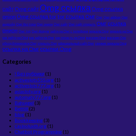
Omg ссылка
сайт
Omg сайт
Omg ссылка
onion
Omg ссылка tor
tor ссылка Омг
Омг
Омг айфон
Омг
Омг ссылка
андройд
Омг без тора
Омг онион
Омг сайт
Омг сайт открыть
онион
Омг тор
Омг форум
зайти на Омг с телефона
зеркала Omg
зеркало на Омг
как зайти на Omg
как зайти на Омг
как попасть на Omg
магазин Omg
магазин Омг
обход блокировок Омг
открыть Омг
официальный сайт Омг
свежие зеркала Omg
ссылка на Омг
ссылки Omg
Categories
! Без рубрики
(1)
activeslots555.org
(1)
activeslots777.org
(1)
asiasloty.org
(1)
automaty777.org
(1)
Bahsegel
(3)
Bettilt
(2)
blog
(1)
Bookkeeping
(3)
casinoluxth.org
(1)
Chatbot Programming
(1)