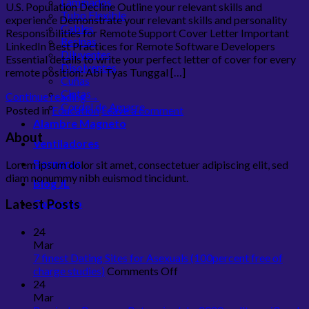
Laminados
U.S. Population Decline Outline your relevant skills and
Tubo Flexible
experience Demonstrate your relevant skills and personality
Cables
Responsibilities for Remote Support Cover Letter Important
Resinas
LinkedIn Best Practices for Remote Software Developers
Diluyentes
Essential details to write your perfect letter of cover for every
Disolventes
remote position: Abi Tyas Tunggal […]
Cuñas
Cintas
Continue reading
→
Cordel de Amarre
Posted in
Education
Leave a comment
Alambre Magneto
About
Ventiladores
Borneras
Lorem ipsum dolor sit amet, consectetuer adipiscing elit, sed
diam nonummy nibh euismod tincidunt.
Blog JL
Contacto
Latest Posts
24
Mar
7 finest Dating Sites for Asexuals (100percent free of
on
charge studies)
Comments Off
7
24
finest
Mar