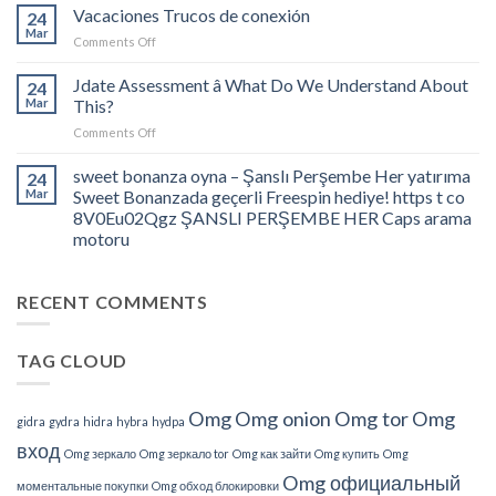
Romanze
Vacaciones Trucos de conexión
(100percent
24
Betrug
free
Mar
on
Comments Off
im
of
Vacaciones
Jahr
charge
Trucos
Jdate Assessment â What Do We Understand About
2020:
24
studies)
de
Mar
This?
sollte
conexión
weiß
on
Comments Off
und
Jdate
Wege
Assessment
sweet bonanza oyna – Şanslı Perşembe Her yatırıma
24
zu
â
Mar
Sweet Bonanzada geçerli Freespin hediye! https t co
Schützen
What
8V0Eu02Qgz ŞANSLI PERŞEMBE HER Caps arama
Do
motoru
We
Understand
About
RECENT COMMENTS
This?
TAG CLOUD
Omg
Omg onion
Omg tor
Omg
gidra
gydra
hidra
hybra
hydpa
вход
Omg зеркало
Omg зеркало tor
Omg как зайти
Omg купить
Omg
Omg официальный
моментальные покупки
Omg обход блокировки