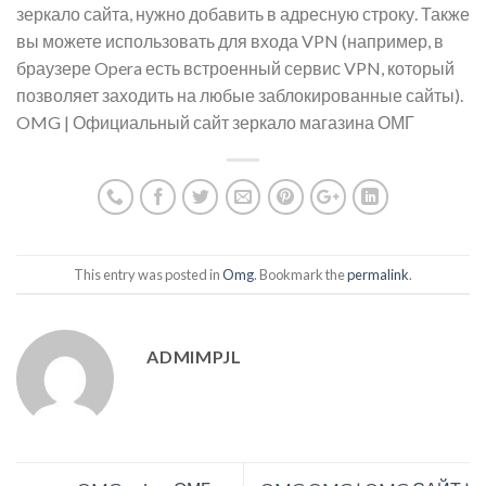
зеркало сайта, нужно добавить в адресную строку. Также
вы можете использовать для входа VPN (например, в
браузере Opera есть встроенный сервис VPN, который
позволяет заходить на любые заблокированные сайты).
OMG | Официальный сайт зеркало магазина ОМГ
This entry was posted in
Omg
. Bookmark the
permalink
.
ADMIMPJL