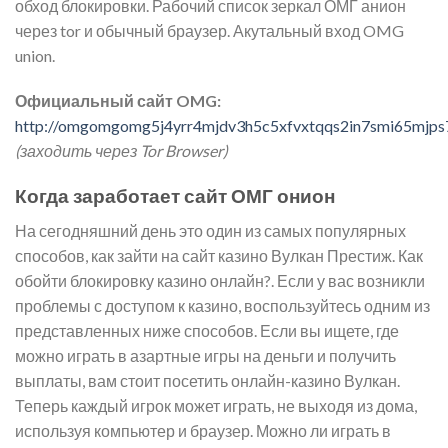
обход блокировки. Рабочий список зеркал ОМГ анион
через tor и обычный браузер. Акутальный вход OMG
union.
Официальный сайт OMG:
http://omgomgomg5j4yrr4mjdv3h5c5xfvxtqqs2in7smi65mjp
(заходить через Tor Browser)
Когда заработает сайт ОМГ онион
На сегодняшний день это один из самых популярных
способов, как зайти на сайт казино Вулкан Престиж. Как
обойти блокировку казино онлайн?. Если у вас возникли
проблемы с доступом к казино, воспользуйтесь одним из
представленных ниже способов. Если вы ищете, где
можно играть в азартные игры на деньги и получить
выплаты, вам стоит посетить онлайн-казино Вулкан.
Теперь каждый игрок может играть, не выходя из дома,
используя компьютер и браузер. Можно ли играть в