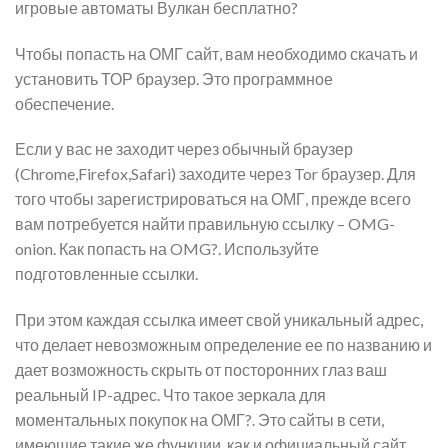
игровые автоматы Вулкан бесплатно?
Чтобы попасть на ОМГ сайт, вам необходимо скачать и
установить ТОР браузер. Это программное
обеспечение.
Если у вас не заходит через обычный браузер
(Chrome,Firefox,Safari) заходите через Tor браузер. Для
того чтобы зарегистрироваться на ОМГ, прежде всего
вам потребуется найти правильную ссылку – OMG-
onion. Как попасть на OMG?. Используйте
подготовленные ссылки.
При этом каждая ссылка имеет свой уникальный адрес,
что делает невозможным определение ее по названию и
дает возможность скрыть от посторонних глаз ваш
реальный IP-адрес. Что такое зеркала для
моментальных покупок на ОМГ?. Это сайты в сети,
имеющие такие же функции, как и официальный сайт