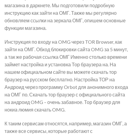
магазина в даркнете. Мы подготовили подробную
инструкцию как зайти на ОМГ. Также мы регулярно
обновляем ссылки на зеркала ОМГ, опишем основные
функции магазина.
Инструкция по входу на OMG через TOR Browser, как
зайти на ОМГ. Обход блокировки сайта OMG за 5 минут,
а так же рабочая ссылка ОМГ Именно столько времени
займет настройка и установка Тор браузера на. На
нашем официальном сайте вы можете скачать тор
браузер на русском бесплатно. Настройка ТОР на
Андроид через программу Orbot для анонимного входа
на ОМГ по. Скачать тор браузер с официального сайта
на андроид OMG – очень забавное. Тор браузер для
нокиа люмия скачать OMG.
К таким сервисам относятся, например, магазин ОМГ, а
также все сервисы, которые работают с