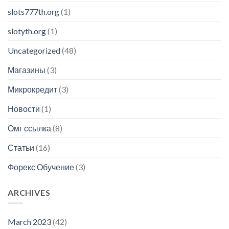
slots777th.org
(1)
slotyth.org
(1)
Uncategorized
(48)
Магазины
(3)
Микрокредит
(3)
Новости
(1)
Омг ссылка
(8)
Статьи
(16)
Форекс Обучение
(3)
ARCHIVES
March 2023
(42)