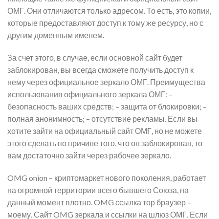
ОМГ. Они отличаются только адресом. То есть, это копии,
которые предоставляют доступ к тому же ресурсу, но с
другим доменным именем.
За счет этого, в случае, если основной сайт будет
заблокирован, вы всегда сможете получить доступ к
нему через официальное зеркало ОМГ. Преимущества
использования официального зеркала ОМГ: –
безопасность ваших средств; – защита от блокировки; –
полная анонимность; – отсутствие рекламы. Если вы
хотите зайти на официальный сайт ОМГ, но не можете
этого сделать по причине того, что он заблокирован, то
вам достаточно зайти через рабочее зеркало.
OMG onion – криптомаркет нового поколения, работает
на огромной территории всего бывшего Союза, на
данный момент плотно. OMG ссылка тор браузер –
моему. Сайт OMG зеркала и ссылки на шлюз ОМГ. Если