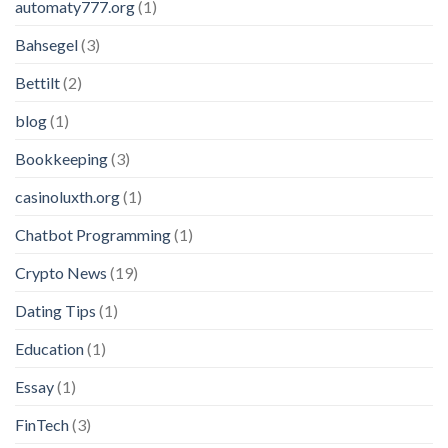
automaty777.org
(1)
Bahsegel
(3)
Bettilt
(2)
blog
(1)
Bookkeeping
(3)
casinoluxth.org
(1)
Chatbot Programming
(1)
Crypto News
(19)
Dating Tips
(1)
Education
(1)
Essay
(1)
FinTech
(3)