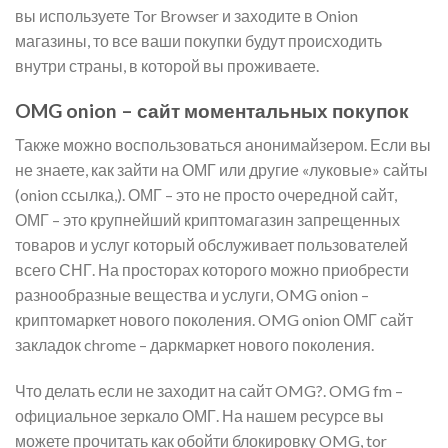
вы используете Tor Browser и заходите в Onion
магазины, то все ваши покупки будут происходить
внутри страны, в которой вы проживаете.
OMG onion – сайт моментальных покупок
Также можно воспользоваться анонимайзером. Если вы
не знаете, как зайти на ОМГ или другие «луковые» сайты
(onion ссылка,). ОМГ – это не просто очередной сайт,
ОМГ – это крупнейший криптомагазин запрещенных
товаров и услуг который обслуживает пользователей
всего СНГ. На просторах которого можно приобрести
разнообразные вещества и услуги, OMG onion –
криптомаркет нового поколения. OMG onion ОМГ сайт
закладок chrome – даркмаркет нового поколения.
Что делать если не заходит на сайт OMG?. OMG fm –
официальное зеркало ОМГ. На нашем ресурсе вы
можете прочитать как обойти блокировку OMG, tor