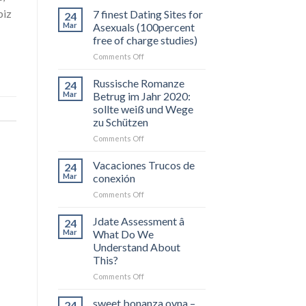
biz
7 finest Dating Sites for
24
Mar
Asexuals (100percent
free of charge studies)
on
Comments Off
7
finest
Russische Romanze
24
Dating
Mar
Betrug im Jahr 2020:
Sites
sollte weiß und Wege
for
zu Schützen
Asexuals
(100percent
on
Comments Off
free
Russische
of
Romanze
Vacaciones Trucos de
24
charge
Betrug
Mar
conexión
studies)
im
on
Comments Off
Jahr
Vacaciones
2020:
Trucos
Jdate Assessment â
sollte
24
de
weiß
Mar
What Do We
conexión
und
Understand About
Wege
This?
zu
on
Comments Off
Schützen
Jdate
Assessment
sweet bonanza oyna –
24