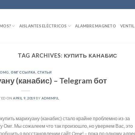
OMOS?
AISLANTES ELÉCTRICOS
ALAMBRE MAGNETO
VENTI
TAG ARCHIVES:
КУПИТЬ КАНАБИС
OMG
,
ОМГ ССЫЛКА
,
СТАТЬИ
ну (канабис) – Telegram бот
TED ON
APRIL 9, 2019
BY
ADMIMPJL
9, купить марихуану (канабис) стало крайне проблемно из-за
у Омг. Мы сожалеем что так произошло, но уверяем Вас, это
общить о восстановлении сайт Omg! – пока по одному адрес