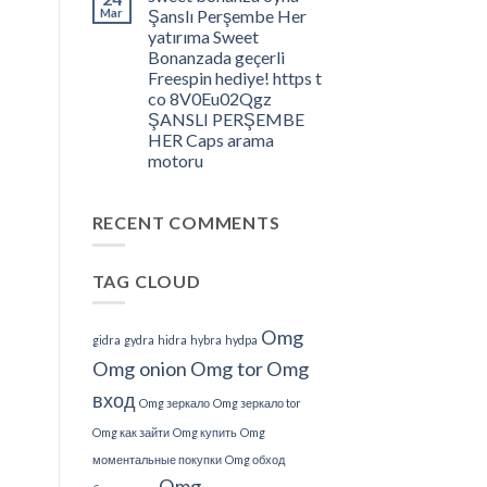
â
Mar
Şanslı Perşembe Her
What
yatırıma Sweet
Do
Bonanzada geçerli
We
Freespin hediye! https t
Understand
co 8V0Eu02Qgz
About
ŞANSLI PERŞEMBE
This?
HER Caps arama
motoru
RECENT COMMENTS
TAG CLOUD
Omg
gidra
gydra
hidra
hybra
hydpa
Omg onion
Omg tor
Omg
вход
Omg зеркало
Omg зеркало tor
Omg как зайти
Omg купить
Omg
моментальные покупки
Omg обход
Omg