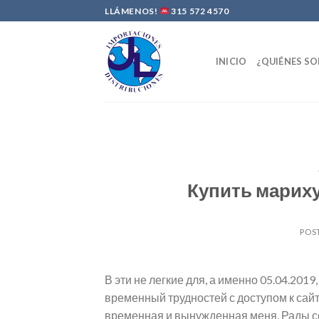
Skip
LLÁMENOS!
315 572 4570
to
content
INICIO
¿QUIÉNES S
Купить марихуа
POS
В эти не легкие для, а именно 05.04.201
временный трудностей с доступом к сайт
временная и вынужденная меня. Рады со