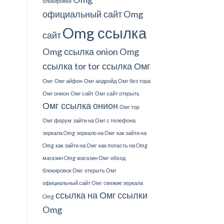
блокировки
официальный сайт
Omg
Omg ссылка
сайт
Omg ссылка onion
Omg
ссылка tor
tor ссылка Омг
Омг
Омг айфон
Омг андройд
Омг без тора
Омг онион
Омг сайт
Омг сайт открыть
Омг ссылка онион
Омг тор
Омг форум
зайти на Омг с телефона
зеркала Omg
зеркало на Омг
как зайти на
Omg
как зайти на Омг
как попасть на Omg
магазин Omg
магазин Омг
обход
блокировок Омг
открыть Омг
официальный сайт Омг
свежие зеркала
ссылка на Омг
ссылки
Omg
Omg