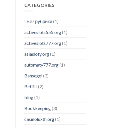
CATEGORIES
! Без рубрики
(1)
activeslots555.org
(1)
activeslots777.org
(1)
asiasloty.org
(1)
automaty777.org
(1)
Bahsegel
(3)
Bettilt
(2)
blog
(1)
Bookkeeping
(3)
casinoluxth.org
(1)