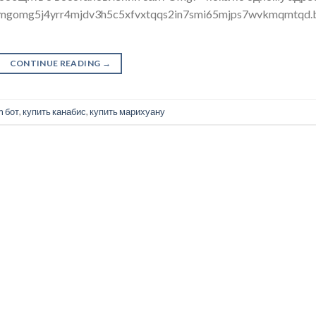
gomgomg5j4yrr4mjdv3h5c5xfvxtqqs2in7smi65mjps7wvkmqmtqd.
CONTINUE READING
→
m бот
,
купить канабис
,
купить марихуану