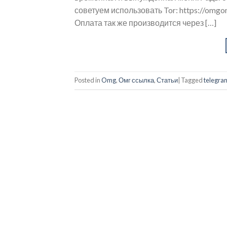
советуем использовать Tor: https://om
Оплата так же производится через […]
Posted in
Omg
,
Омг ссылка
,
Статьи
|
Tagged
telegra