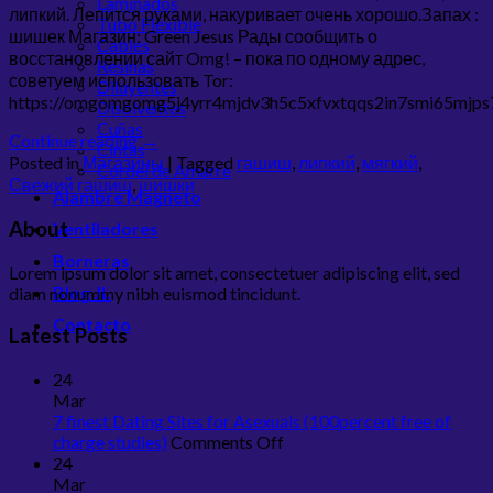
Laminados
липкий. Лепится руками, накуривает очень хорошо.Запах :
Tubo Flexible
шишек Магазин: Green Jesus Рады сообщить о
Cables
восстановлении сайт Omg! – пока по одному адрес,
Resinas
советуем использовать Tor:
Diluyentes
https://omgomgomg5j4yrr4mjdv3h5c5xfvxtqqs2in7smi65mjp
Disolventes
Cuñas
Continue reading
→
Cintas
Posted in
Магазины
|
Tagged
гашиш
,
липкий
,
мягкий
,
Cordel de Amarre
Свежий гашиш
,
шишки
Alambre Magneto
About
Ventiladores
Borneras
Lorem ipsum dolor sit amet, consectetuer adipiscing elit, sed
Blog JL
diam nonummy nibh euismod tincidunt.
Contacto
Latest Posts
24
Mar
7 finest Dating Sites for Asexuals (100percent free of
on
charge studies)
Comments Off
7
24
finest
Mar