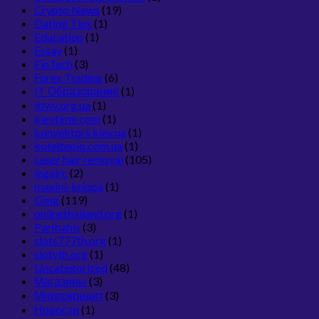
Crypto News
(19)
Dating Tips
(1)
Education
(1)
Essay
(1)
FinTech
(3)
Forex Trading
(6)
IT Образование
(1)
itlviv.org.ua
(1)
kievtime.com
(1)
konvektors.kiev.ua
(1)
kotelteplo.com.ua
(1)
Laser hair removal
(105)
legalrc
(2)
maxim-krippa
(1)
Omg
(119)
onlinethailand.org
(1)
Paribahis
(3)
slots777th.org
(1)
slotyth.org
(1)
Uncategorized
(48)
Магазины
(3)
Микрокредит
(3)
Новости
(1)