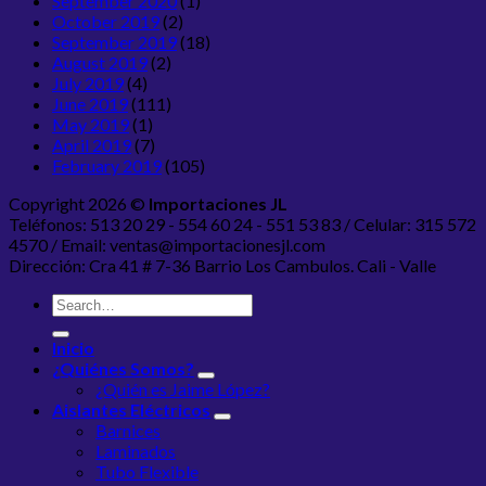
September 2020
(1)
October 2019
(2)
September 2019
(18)
August 2019
(2)
July 2019
(4)
June 2019
(111)
May 2019
(1)
April 2019
(7)
February 2019
(105)
Copyright 2026 ©
Importaciones JL
Teléfonos: 513 20 29 - 554 60 24 - 551 53 83 / Celular: 315 572
4570 / Email: ventas@importacionesjl.com
Dirección: Cra 41 # 7-36 Barrio Los Cambulos. Cali - Valle
Inicio
¿Quiénes Somos?
¿Quién es Jaime López?
Aislantes Eléctricos
Barnices
Laminados
Tubo Flexible