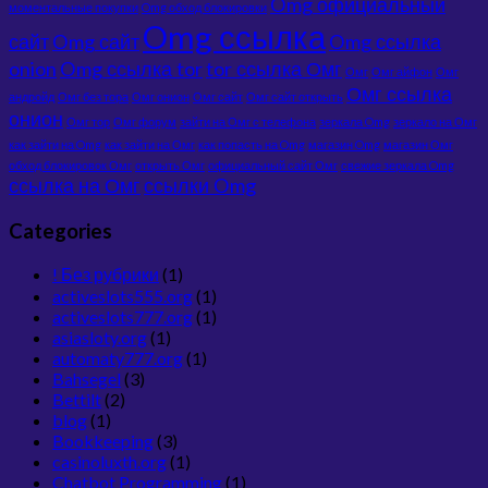
Omg официальный
моментальные покупки
Omg обход блокировки
Omg ссылка
сайт
Omg сайт
Omg ссылка
onion
Omg ссылка tor
tor ссылка Омг
Омг
Омг айфон
Омг
Омг ссылка
андройд
Омг без тора
Омг онион
Омг сайт
Омг сайт открыть
онион
Омг тор
Омг форум
зайти на Омг с телефона
зеркала Omg
зеркало на Омг
как зайти на Omg
как зайти на Омг
как попасть на Omg
магазин Omg
магазин Омг
обход блокировок Омг
открыть Омг
официальный сайт Омг
свежие зеркала Omg
ссылка на Омг
ссылки Omg
Categories
! Без рубрики
(1)
activeslots555.org
(1)
activeslots777.org
(1)
asiasloty.org
(1)
automaty777.org
(1)
Bahsegel
(3)
Bettilt
(2)
blog
(1)
Bookkeeping
(3)
casinoluxth.org
(1)
Chatbot Programming
(1)