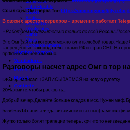
Laminados
Tubo Flexible
Ссылка на Омг через Tor:
https://omgomgomg5j4yrr4mj
Cables
Resinas
В связи с арестом серверов – временно работает Teleg
Diluyentes
Disolventes
– Работаем исключительно только по всей России. Посл
Cuñas
Cintas
Это Омг сайт, на котором можно купить любой товар. Наше
Cordel de Amarre
запрещенные законодательствами РФ и стран СНГ. На прос
Alambre Magneto
практически невозможно.
Ventiladores
Разговоры насчет адрес Омг в тор н
Borneras
Blog JL
DKshop написал: ↑ЗАПИСЫВАЕМСЯ на новую рулетку
Contacto
20Нажмите, чтобы раскрыть…
Добрый вечер. Делайте больше кладов в мск. Нужен меф. Бр
banderas14 написал: ↑да витаминки и так пью) заметил физ
Жутко только болят трапеции теперь , крч что то неизведа