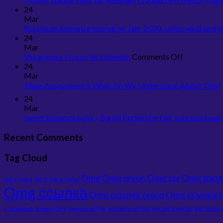
24
Mar
Russische Romanze Betrug im Jahr 2020: sollte weiß und 
24
Mar
on
Vacaciones Trucos de conexión
Comments Off
Vacaciones
24
Trucos
Mar
de
Jdate Assessment â What Do We Understand About This?
conexión
24
Mar
sweet bonanza oyna – Şanslı Perşembe Her yatırıma Sw
Recent Comments
Tag Cloud
Omg
Omg onion
Omg tor
Omg вход
gidra
gydra
hidra
hybra
hydpa
Omg ссылка
Omg ссылка onion
Omg ссылка t
с телефона
зеркала Omg
зеркало на Омг
как зайти на Omg
как зайти на Омг
как попаст