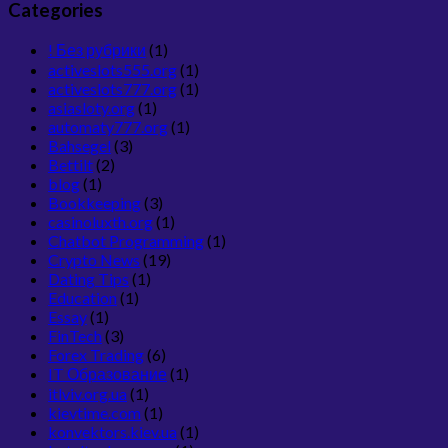
Categories
! Без рубрики
(1)
activeslots555.org
(1)
activeslots777.org
(1)
asiasloty.org
(1)
automaty777.org
(1)
Bahsegel
(3)
Bettilt
(2)
blog
(1)
Bookkeeping
(3)
casinoluxth.org
(1)
Chatbot Programming
(1)
Crypto News
(19)
Dating Tips
(1)
Education
(1)
Essay
(1)
FinTech
(3)
Forex Trading
(6)
IT Образование
(1)
itlviv.org.ua
(1)
kievtime.com
(1)
konvektors.kiev.ua
(1)