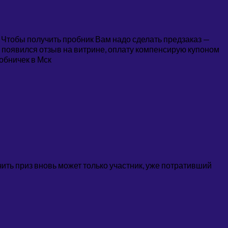
. Чтобы получить пробник Вам надо сделать предзаказ —
ы появился отзыв на витрине, оплату компенсирую купоном
обничек в Мск
чить приз вновь может только участник, уже потративший