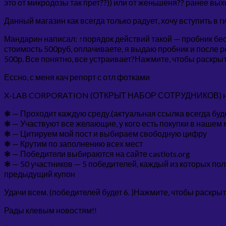
это от микродозы так прет??)) или от женьшеня?? ранее выхо
Данный магазин как всегда только радует, хочу вступить в 
Мандарин написал: ↑порядок действий такой — пробник бес
стоимость 500руб, оплачиваете, я выдаю пробник и после р
500р. Все понятно, все устраивает?Нажмите, чтобы раскры
Ессно, с меня кач репорт с отл фотками
X-LAB CORPORATION (ОТКРЫТ НАБОР СОТРУДНИКОВ) на
❃ — Проходит каждую среду.(актуальная ссылка всегда буде
❃ — Участвуют все желающие, у кого есть покупки в нашем 
❃ — Цитируем мой пост и выбираем свободную цифру
❃ — Крутим по заполнению всех мест
❃ — Победители выбираются на сайте castlots.org
❃ — 50 участников — 5 победителей, каждый из которых пол
предыдущий купон
Удачи всем. (победителей будет 6. )Нажмите, чтобы раскр
Рады клевым новостям!!