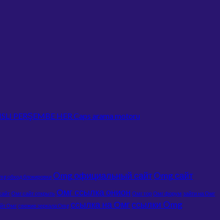
 ŞANSLI PERŞEMBE HER Caps arama motoru
Omg официальный сайт
Omg сайт
mg обход блокировки
Омг ссылка онион
сайт
Омг сайт открыть
Омг тор
Омг форум
зайти на Омг
ссылка на Омг
ссылки Omg
йт Омг
свежие зеркала Omg