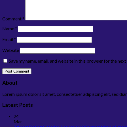
Comment
*
Name
*
Email
*
Website
Save my name, email, and website in this browser for the nex
About
Lorem ipsum dolor sit amet, consectetuer adipiscing elit, sed d
Latest Posts
24
Mar
7 finest Dating Sites for Asexuals (100percent free of char