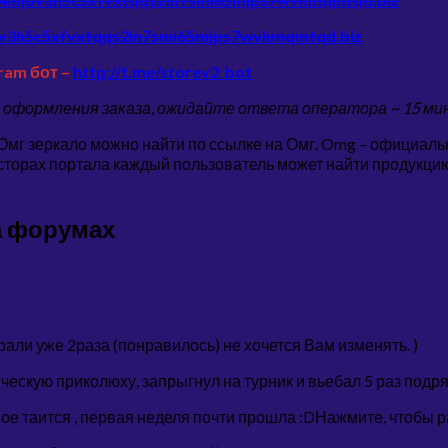
dv3h5c5xfvxtqqs2in7smi65mjps7wvkmqmtqd.biz
ram бот –
http://t.me/storev2_bot
е оформления заказа, ожидайте ответа оператора ~ 15 ми
 Омг зеркало можно найти по ссылке на Омг. Omg – официал
торах портала каждый пользователь может найти продукцию,
а форумах
али уже 2раза (понравилось) не хочется Вам изменять. )
ическую приколюху, запрыгнул на турник и вьебал 5 раз подря
нное таится , первая неделя почти прошла :DНажмите, чтобы 