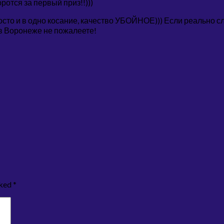
отся за первый приз!!)))
осто и в одно косание, качество УБОЙНОЕ))) Если реально сл
 в Воронеже не пожалеете!
rked
*