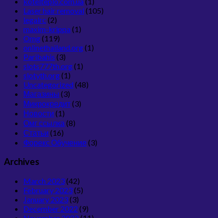
kotelteplo.com.ua
(1)
Laser hair removal
(105)
legalrc
(2)
maxim-krippa
(1)
Omg
(119)
onlinethailand.org
(1)
Paribahis
(3)
slots777th.org
(1)
slotyth.org
(1)
Uncategorized
(48)
Магазины
(3)
Микрокредит
(3)
Новости
(1)
Омг ссылка
(8)
Статьи
(16)
Форекс Обучение
(3)
Archives
March 2023
(42)
February 2023
(5)
January 2023
(3)
December 2022
(9)
November 2022
(11)