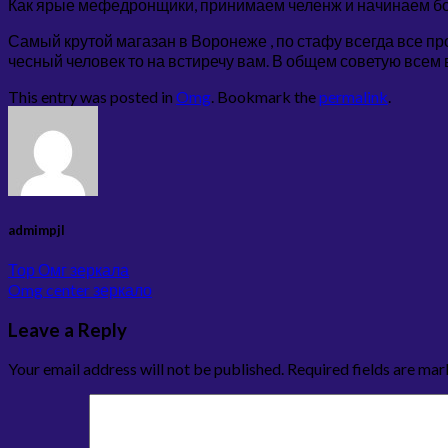
Как ярые мефедронщики, принимаем челенж и начинаем бор
Самый крутой магазан в Воронеже , по стафу всегда все пр
чесный человек то на встиречу вам. В общем советую всем
This entry was posted in
Omg
. Bookmark the
permalink
.
admimpjl
Тор Омг зеркала
Omg center зеркало
Leave a Reply
Your email address will not be published.
Required fields are ma