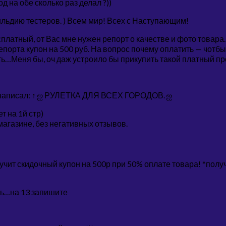
д на обе сколько раз делал ?))
гильдию тестеров. ) Всем мир! Всех с Наступающим!
платный, от Вас мне нужен репорт о качестве и фото товара
епорта купон на 500 руб. На вопрос почему оплатить — чотб
ть…Меня бы, оч даж устроило бы прикупить такой платный пр
писал: ↑ ஐ РУЛЕТКА ДЛЯ ВСЕХ ГОРОДОВ. ஐ
т на 1й стр)
магазине, без негативных отзывов.
учит скидочный купон на 500р при 50% оплате товара! *полу
ыть…на 13 запишите