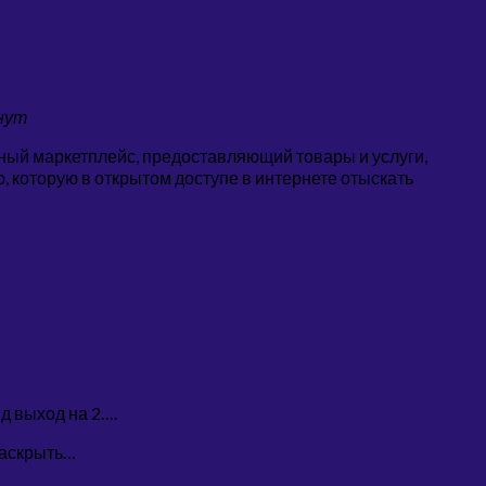
нут
ьный маркетплейс, предоставляющий товары и услуги,
 которую в открытом доступе в интернете отыскать
д выход на 2….
раскрыть…