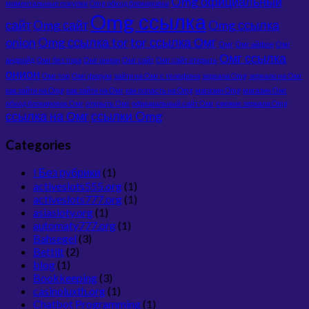
Omg официальный
моментальные покупки
Omg обход блокировки
Omg ссылка
сайт
Omg сайт
Omg ссылка
onion
Omg ссылка tor
tor ссылка Омг
Омг
Омг айфон
Омг
Омг ссылка
андройд
Омг без тора
Омг онион
Омг сайт
Омг сайт открыть
онион
Омг тор
Омг форум
зайти на Омг с телефона
зеркала Omg
зеркало на Омг
как зайти на Omg
как зайти на Омг
как попасть на Omg
магазин Omg
магазин Омг
обход блокировок Омг
открыть Омг
официальный сайт Омг
свежие зеркала Omg
ссылка на Омг
ссылки Omg
Categories
! Без рубрики
(1)
activeslots555.org
(1)
activeslots777.org
(1)
asiasloty.org
(1)
automaty777.org
(1)
Bahsegel
(3)
Bettilt
(2)
blog
(1)
Bookkeeping
(3)
casinoluxth.org
(1)
Chatbot Programming
(1)