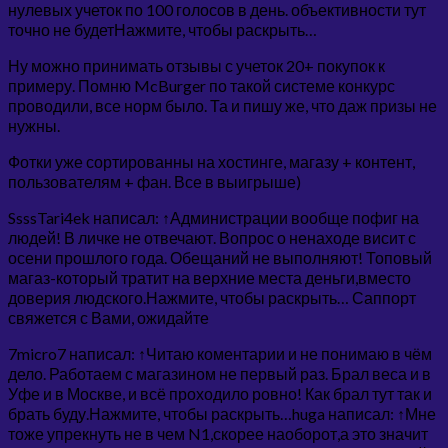
нулевых учеток по 100 голосов в день. объективности тут
точно не будетНажмите, чтобы раскрыть…
Ну можно принимать отзывы с учеток 20+ покупок к
примеру. Помню McBurger по такой системе конкурс
проводили, все норм было. Та и пишу же, что даж призы не
нужны.
Фотки уже сортированны на хостинге, магазу + контент,
пользователям + фан. Все в выигрыше)
SsssTari4ek написал: ↑Администрации вообще пофиг на
людей! В личке не отвечают. Вопрос о ненаходе висит с
осени прошлого года. Обещаний не выполняют! Топовый
магаз-который тратит на верхние места деньги,вместо
доверия людского.Нажмите, чтобы раскрыть… Саппорт
свяжется с Вами, ожидайте
7micro7 написал: ↑Читаю коментарии и не понимаю в чём
дело. Работаем с магазином не первый раз. Брал веса и в
Уфе и в Москве, и всё проходило ровно! Как брал тут так и
брать буду.Нажмите, чтобы раскрыть…huga написал: ↑Мне
тоже упрекнуть не в чем N1,скорее наоборот,а это значит