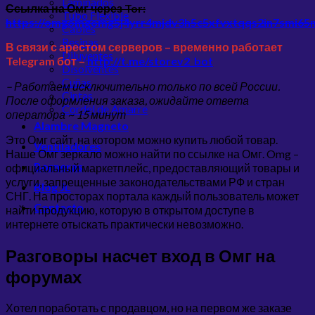
Laminados
Ссылка на Омг через Tor:
Tubo Flexible
https://omgomgomg5j4yrr4mjdv3h5c5xfvxtqqs2in7smi6
Cables
Resinas
В связи с арестом серверов – временно работает
Diluyentes
Telegram бот –
http://t.me/storev2_bot
Disolventes
Cuñas
– Работаем исключительно только по всей России.
Cintas
После оформления заказа, ожидайте ответа
Cordel de Amarre
оператора ~ 15 минут
Alambre Magneto
Это Омг сайт, на котором можно купить любой товар.
Ventiladores
Наше Омг зеркало можно найти по ссылке на Омг. Omg –
Borneras
официальный маркетплейс, предоставляющий товары и
услуги, запрещенные законодательствами РФ и стран
Blog JL
СНГ. На просторах портала каждый пользователь может
Contacto
найти продукцию, которую в открытом доступе в
интернете отыскать практически невозможно.
Разговоры насчет вход в Омг на
форумах
Хотел поработать с продавцом, но на первом же заказе