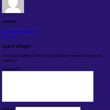
admimpjl
Омг анион зеркало
Омг сайт
Leave a Reply
Your email address will not be published.
Required fields are
marked
*
Comment
*
Name
*