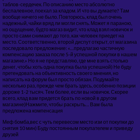
таблов-сердечек. По описанию место абсолютно
беспалевное, поехал за кладом. И что вы думаете? Там
вообще ничего не было. Повторюсь, клад был очень
надежный, чайки вряд ли могли снять. Может я параною,
но ощущение, будто магаз видит, что клад взял новичок и
просто сами снимают до того, как человек приедет на
место. Соответственно, второй диспут открыт, от магазина
последовало предложение: «…предлагаю частичную
компенсацию заказа после 5-й успешной покупки в нашем
магазине.» Но я не представляю, где мне взять столько
денег, чтобы хоть одна покупка была успешной) Не буду
претендовать на объективность своего мнения, но
написать на форум был просто обязан. Подумайте
несколько раз, прежде чем брать здесь, особенно позиции
дороже 1-2 тысяч. Тем более, если вы новичок. Скорее
всего, клад вам придется брать по новой в другом
магазине)Нажмите, чтобы раскрыть… Вам была
предложена компенсация
Меф бомба,вес с чуть перевесом место изи от покупки до
снятия 10 мин) Буду постоянным покупателем и приведу
друзей