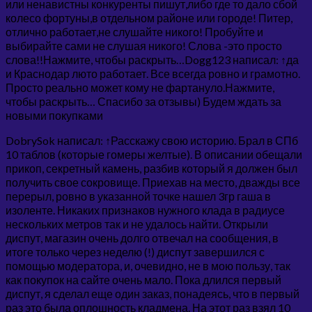
или ненавистны конкуренты пишут,либо где то дало сбой
колесо фортуны,в отдельном районе или городе! Питер,
отлично работает,не слушайте никого! Пробуйте и
выбирайте сами не слушая никого! Слова -это просто
слова!!Нажмите, чтобы раскрыть…Dogg123 написал: ↑да
и Краснодар люто работает. Все всегда ровно и грамотно.
Просто реально может кому не фартануло.Нажмите,
чтобы раскрыть… Спасибо за отзывы) Будем ждать за
новыми покупками
DobrySok написал: ↑Расскажу свою историю. Брал в СПб
10 таблов (которые гомеры желтые). В описании обещали
прикоп, секретный камень, разбив который я должен был
получить свое сокровище. Приехав на место, дважды все
перерыл, ровно в указанной точке нашел 3гр гаша в
изоленте. Никаких признаков нужного клада в радиусе
нескольких метров так и не удалось найти. Открыли
диспут, магазин очень долго отвечал на сообщения, в
итоге только через неделю (!) диспут завершился с
помощью модератора, и, очевидно, не в мою пользу, так
как покупок на сайте очень мало. Пока длился первый
диспут, я сделал еще один заказ, понадеясь, что в первый
раз это была оплошность кладмена. На этот раз взял 10