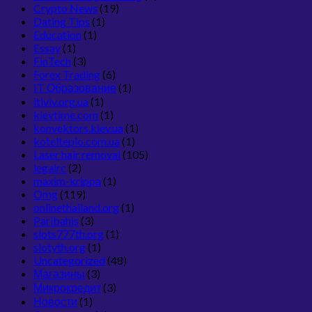
Crypto News
(19)
Dating Tips
(1)
Education
(1)
Essay
(1)
FinTech
(3)
Forex Trading
(6)
IT Образование
(1)
itlviv.org.ua
(1)
kievtime.com
(1)
konvektors.kiev.ua
(1)
kotelteplo.com.ua
(1)
Laser hair removal
(105)
legalrc
(2)
maxim-krippa
(1)
Omg
(119)
onlinethailand.org
(1)
Paribahis
(3)
slots777th.org
(1)
slotyth.org
(1)
Uncategorized
(48)
Магазины
(3)
Микрокредит
(3)
Новости
(1)