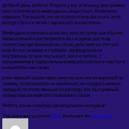
Добрый день, ребята! Я брала у вас в пятницу два грамма
кристаллического мефедрона «Angel Dust». Возможно,
помните. Так вышло, что не успела отзыв написать, хотя
всегда строго и чётко стараюсь(((( жалко очень.
Мефедрон отличного качества, просто супер, как обычно
белоснежный и растворяется без осадков, раствор
полностью прозрачный как слеза) действие на этот раз
ещё более сильное и глубокое , мефедроновая
внутривень по уши окутывает , как я и люблю , с
погружением в параллельный мир абсолютного счастья и
волшебного нистагма
взял чёрный гашиш евро. хочу сказать что он хороший по
своему, толик конечно не пробивает, но покурить можно.
твёрдый, поэтому меньше по расходу. вес был ровный,
только поиски немного сложноваты были
Ребята это не серьёзно,где результаты конкурса?
This entry was posted in
Omg
. Bookmark the
permalink
.