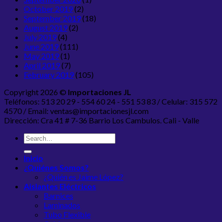
October 2019
(2)
September 2019
(18)
August 2019
(2)
July 2019
(4)
June 2019
(111)
May 2019
(1)
April 2019
(7)
February 2019
(105)
Copyright 2026 ©
Importaciones JL
Teléfonos: 513 20 29 - 554 60 24 - 551 53 83 / Celular: 315 572
4570 / Email: ventas@importacionesjl.com
Dirección: Cra 41 # 7-36 Barrio Los Cambulos. Cali - Valle
Inicio
¿Quiénes Somos?
¿Quién es Jaime López?
Aislantes Eléctricos
Barnices
Laminados
Tubo Flexible