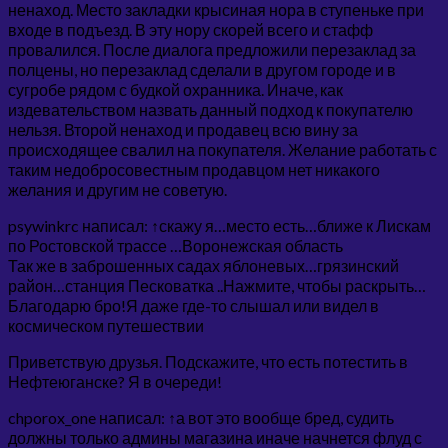
ненаход. Место закладки крысиная нора в ступеньке при
входе в подъезд. В эту нору скорей всего и стафф
провалился. После диалога предложили перезаклад за
полцены, но перезаклад сделали в другом городе и в
сугробе рядом с будкой охранника. Иначе, как
издевательством назвать данный подход к покупателю
нельзя. Второй ненаход и продавец всю вину за
происходящее свалил на покупателя. Желание работать с
таким недобросовестным продавцом нет никакого
желания и другим не советую.
psywinkrc написал: ↑скажу я…место есть…ближе к Лискам
по Ростовской трассе …Воронежская область
Так же в заброшенных садах яблоневых…грязинский
район…станция Песковатка ..Нажмите, чтобы раскрыть…
Благодарю бро!Я даже где-то слышал или видел в
космическом путешествии
Приветствую друзья. Подскажите, что есть потестить в
Нефтеюганске? Я в очереди!
chporox_one написал: ↑а вот это вообще бред, судить
должны только админы магазина иначе начнется флуд с