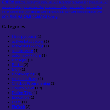
онион
Омг тор
Омг форум
зайти на Омг с телефона
зеркала Omg
зеркало на Омг
как зайти на Omg
как зайти на Омг
как попасть на Omg
магазин Omg
магазин Омг
обход блокировок Омг
открыть Омг
официальный сайт Омг
свежие зеркала Omg
ссылка на Омг
ссылки Omg
Categories
! Без рубрики
(1)
activeslots555.org
(1)
activeslots777.org
(1)
asiasloty.org
(1)
automaty777.org
(1)
Bahsegel
(3)
Bettilt
(2)
blog
(1)
Bookkeeping
(3)
casinoluxth.org
(1)
Chatbot Programming
(1)
Crypto News
(19)
Dating Tips
(1)
Education
(1)
Essay
(1)
FinTech
(3)