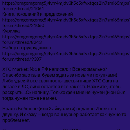
https://omgomgomg5j4yrr4mjdv3h5c5xfvxtqqs2in7smi65mjp
forum/thread/21061
Книга пожеланий и предложений
https://omgomgomg5j4yrr4mjdv3h5c5xfvxtqqs2in7smi65mjp
forum/thread/21060
Курилка
https://omgomgomg5j4yrr4mjdv3h5c5xfvxtqqs2in7smi65mjp
forum/thread/8243
Набор сотрудрудников
https://omgomgomg5j4yrr4mjdv3h5c5xfvxtqqs2in7smi65mjp
forum/thread/9387
XTC Market: №1 в РФ написал: ↑ Все нормально?
Спасибо за отзыв, будем ждать за новыми покупками)
Либо удаляй все свои посты здесь и пиши XTC Guru на
легале в ЛС, либо остается все как есть.Нажмите, чтобы
раскрыть…Ок напишу. Только фен мне не нужен (и он был
тогда нужен тоже не мне).
Брал в Бобшопе (или Хайкуалити) недавно Изолятор
двушку. И скажу — когда ваш курьер работает как нужно то
проблем нет.