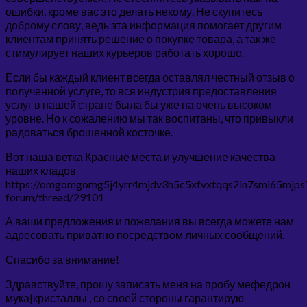
ошибки, кроме вас это делать некому. Не скупитесь
доброму слову, ведь эта информация помогает другим
клиентам принять решение о покупке товара, а так же
стимулирует наших курьеров работать хорошо.
Если бы каждый клиент всегда оставлял честный отзыв о
полученной услуге, то вся индустрия предоставления
услуг в нашей стране была бы уже на очень высоком
уровне. Но к сожалению мы так воспитаны, что привыкли
радоваться брошенной косточке.
Вот наша ветка Красные места и улучшение качества
наших кладов
https://omgomgomg5j4yrr4mjdv3h5c5xfvxtqqs2in7smi65mjp
forum/thread/29101
А ваши предложения и пожелания вы всегда можете нам
адресовать приватно посредством личных сообщений.
Спасибо за внимание!
Здравствуйте, прошу записать меня на пробу мефедрон
мука|кристаллы , со своей стороны гарантирую