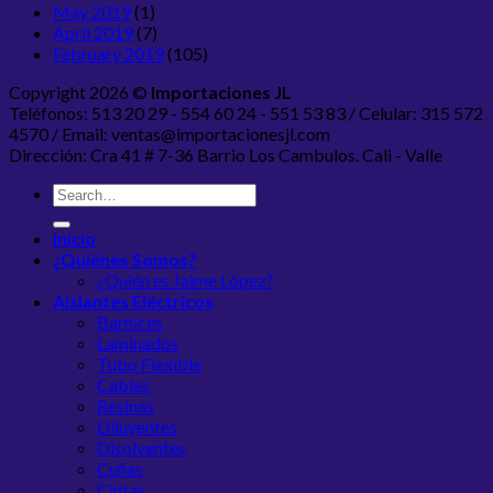
May 2019
(1)
April 2019
(7)
February 2019
(105)
Copyright 2026 ©
Importaciones JL
Teléfonos: 513 20 29 - 554 60 24 - 551 53 83 / Celular: 315 572
4570 / Email: ventas@importacionesjl.com
Dirección: Cra 41 # 7-36 Barrio Los Cambulos. Cali - Valle
Inicio
¿Quiénes Somos?
¿Quién es Jaime López?
Aislantes Eléctricos
Barnices
Laminados
Tubo Flexible
Cables
Resinas
Diluyentes
Disolventes
Cuñas
Cintas