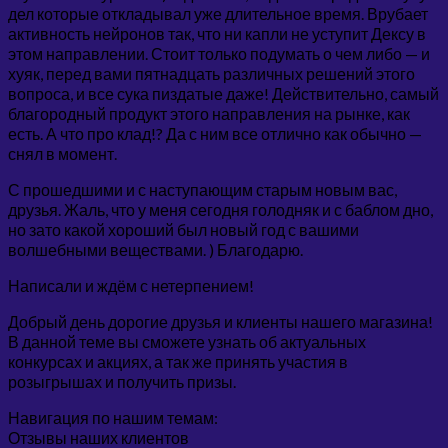
дел которые откладывал уже длительное время. Врубает
активность нейронов так, что ни капли не уступит Дексу в
этом направлении. Стоит только подумать о чем либо — и
хуяк, перед вами пятнадцать различных решений этого
вопроса, и все сука пиздатые даже! Действительно, самый
благородный продукт этого направления на рынке, как
есть. А что про клад!? Да с ним все отлично как обычно —
снял в момент.
С прошедшими и с наступающим старым новым вас,
друзья. Жаль, что у меня сегодня голодняк и с баблом дно,
но зато какой хороший был новый год с вашими
волшебными веществами. ) Благодарю.
Написали и ждём с нетерпением!
Добрый день дорогие друзья и клиенты нашего магазина!
В данной теме вы сможете узнать об актуальных
конкурсах и акциях, а так же принять участия в
розыгрышах и получить призы.
Навигация по нашим темам:
Отзывы наших клиентов