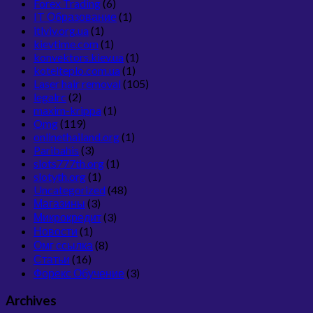
Forex Trading
(6)
IT Образование
(1)
itlviv.org.ua
(1)
kievtime.com
(1)
konvektors.kiev.ua
(1)
kotelteplo.com.ua
(1)
Laser hair removal
(105)
legalrc
(2)
maxim-krippa
(1)
Omg
(119)
onlinethailand.org
(1)
Paribahis
(3)
slots777th.org
(1)
slotyth.org
(1)
Uncategorized
(48)
Магазины
(3)
Микрокредит
(3)
Новости
(1)
Омг ссылка
(8)
Статьи
(16)
Форекс Обучение
(3)
Archives