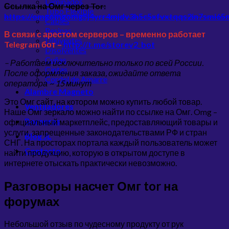
Laminados
Ссылка на Омг через Tor:
Tubo Flexible
https://omgomgomg5j4yrr4mjdv3h5c5xfvxtqqs2in7smi6
Cables
Resinas
В связи с арестом серверов – временно работает
Diluyentes
Telegram бот –
http://t.me/storev2_bot
Disolventes
Cuñas
– Работаем исключительно только по всей России.
Cintas
После оформления заказа, ожидайте ответа
Cordel de Amarre
оператора ~ 15 минут
Alambre Magneto
Это Омг сайт, на котором можно купить любой товар.
Ventiladores
Наше Омг зеркало можно найти по ссылке на Омг. Omg –
Borneras
официальный маркетплейс, предоставляющий товары и
услуги, запрещенные законодательствами РФ и стран
Blog JL
СНГ. На просторах портала каждый пользователь может
Contacto
найти продукцию, которую в открытом доступе в
интернете отыскать практически невозможно.
Разговоры насчет Омг tor на
форумах
Небольшой отзыв по чудесному продукту от рук