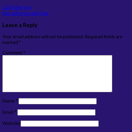
Сайт Омг тор
Как зайти на сайт Омг
Leave a Reply
Your email address will not be published.
Required fields are
marked
*
Comment
*
Name
*
Email
*
Website