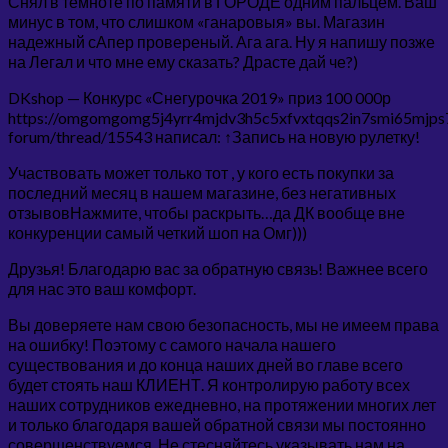
Снял в темноте по памяти в ГОРОДЕ одним пальцем. Ваш
минус в том, что слишком «ганаровыя» вы. Магазин
надежный сАпер провереный. Ага ага. Ну я напишу позже
на Легал и что мне ему сказать? Драсте дай че?)
DKshop — Конкурс «Снегурочка 2019» приз 100 000р
https://omgomgomg5j4yrr4mjdv3h5c5xfvxtqqs2in7smi65mjp
forum/thread/15543 написал: ↑Запись на новую рулетку!
Участвовать может только тот , у кого есть покупки за
последний месяц в нашем магазине, без негативных
отзывовНажмите, чтобы раскрыть…да ДК вообще вне
конкуренции самый четкий шоп на Омг)))
Друзья! Благодарю вас за обратную связь! Важнее всего
для нас это ваш комфорт.
Вы доверяете нам свою безопасность, мы не имеем права
на ошибку! Поэтому с самого начала нашего
существования и до конца наших дней во главе всего
будет стоять наш КЛИЕНТ. Я контролирую работу всех
наших сотрудников ежедневно, на протяжении многих лет
и только благодаря вашей обратной связи мы постоянно
совершенствуемся. Не стесняйтесь указывать нам на