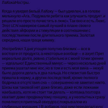
ЛаКокаНостры.
Когда я увидел белый ЛаКоку — был удивлен, а в голове
мелькнуло «Ага.. Подумали ребята как улучшить продукт, и
решили его просто почистить в люкс». Так оно и есть. Люкс.
Этот LCN наверное самый лучший в плане своего
действия эйфории и стимуляции в соотношении с
последствиями после длительного приема. Золотая
середина, наши граци химику.
Употреблял 3 дня угощяя попутно близких — все в
восторге от продукта, а некоторые вообще — в ахуе! Прет
нереально долго, ровно, стабильно и с моей точки зрения
— идеально! Единственный минус — через несколько дней
приема ушатал мне нос, но в том и есть моя вина — нехуй
было дороги делать в два пальца. Но слизистая быстро
пришла в норму, а других последствий, кроме полного
бодряка и отсутствия сна — совершенно не заметил никто.
Шизы как таковой нет даже близко, даже если ложками
наебывать, хотя не стоит так делать — колпака/полтора
хватает даже продвинутому гонщику, а у неопытных сразу
появляется приятный овердоз с покрывалом из
глубинных мурашек. ) В добавок, под ним переделал кучу