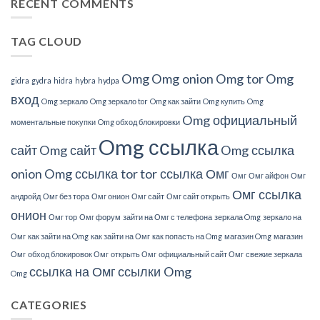
RECENT COMMENTS
This?
TAG CLOUD
Omg
Omg onion
Omg tor
Omg
gidra
gydra
hidra
hybra
hydpa
вход
Omg зеркало
Omg зеркало tor
Omg как зайти
Omg купить
Omg
Omg официальный
моментальные покупки
Omg обход блокировки
Omg ссылка
сайт
Omg сайт
Omg ссылка
onion
Omg ссылка tor
tor ссылка Омг
Омг
Омг айфон
Омг
Омг ссылка
андройд
Омг без тора
Омг онион
Омг сайт
Омг сайт открыть
онион
Омг тор
Омг форум
зайти на Омг с телефона
зеркала Omg
зеркало на
Омг
как зайти на Omg
как зайти на Омг
как попасть на Omg
магазин Omg
магазин
Омг
обход блокировок Омг
открыть Омг
официальный сайт Омг
свежие зеркала
ссылка на Омг
ссылки Omg
Omg
CATEGORIES