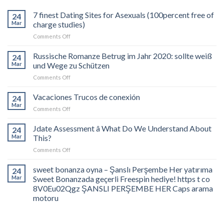
7 finest Dating Sites for Asexuals (100percent free of
24
Mar
charge studies)
on
Comments Off
7
finest
Russische Romanze Betrug im Jahr 2020: sollte weiß
24
Dating
Mar
und Wege zu Schützen
Sites
on
Comments Off
for
Russische
Asexuals
Romanze
Vacaciones Trucos de conexión
(100percent
24
Betrug
free
Mar
on
Comments Off
im
of
Vacaciones
Jahr
charge
Trucos
Jdate Assessment â What Do We Understand About
2020:
24
studies)
de
Mar
This?
sollte
conexión
weiß
on
Comments Off
und
Jdate
Wege
Assessment
sweet bonanza oyna – Şanslı Perşembe Her yatırıma
24
zu
â
Mar
Sweet Bonanzada geçerli Freespin hediye! https t co
Schützen
What
8V0Eu02Qgz ŞANSLI PERŞEMBE HER Caps arama
Do
motoru
We
Understand
About