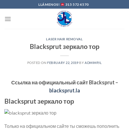
Skip
LLÁMENOS!
315 572 4570
to
content
LASER HAIR REMOVAL
Blacksprut зеркало тор
POSTED ON
FEBRUARY 22, 2019
BY
ADMIMPJL
Ссылка на официальный сайт
Blacksprut
–
blacksprut.la
Blacksprut зеркало тор
Только на официальном сайте ты сможешь пополнить