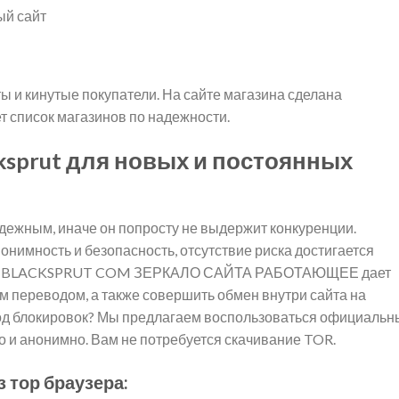
 и кинутые покупатели. На сайте магазина сделана
т список магазинов по надежности.
ksprut для новых и постоянных
дежным, иначе он попросту не выдержит конкуренции.
имность и безопасность, отсутствие риска достигается
и. BLACKSPRUT COM ЗЕРКАЛО САЙТА РАБОТАЮЩЕЕ дает
м переводом, а также совершить обмен внутри сайта на
бход блокировок? Мы предлагаем воспользоваться официаль
но и анонимно. Вам не потребуется скачивание TOR.
з тор браузера: