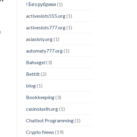
! Без рубрики
(1)
activeslots555.org
(1)
activeslots777.org
(1)
н
asiasloty.org
(1)
automaty777.org
(1)
Bahsegel
(3)
Bettilt
(2)
blog
(1)
Bookkeeping
(3)
casinoluxth.org
(1)
Chatbot Programming
(1)
Crypto News
(19)