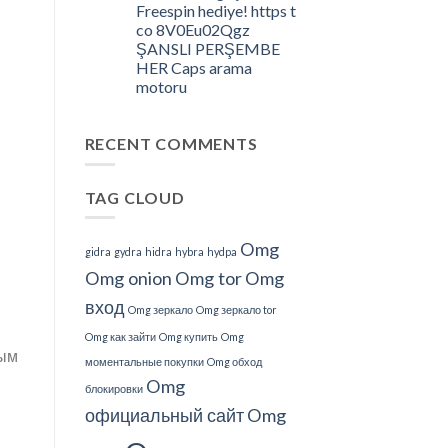
Freespin hediye! https t
Understand
co 8V0Eu02Qgz
About
ŞANSLI PERŞEMBE
This?
HER Caps arama
motoru
RECENT COMMENTS
TAG CLOUD
Omg
gidra
gydra
hidra
hybra
hydpa
Omg onion
Omg tor
Omg
вход
Omg зеркало
Omg зеркало tor
Omg как зайти
Omg купить
Omg
ным
моментальные покупки
Omg обход
Omg
блокировки
официальный сайт
Omg