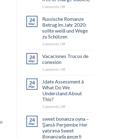
on
Comments Off
7
finest
Russische Romanze
24
Dating
Mar
Betrug im Jahr 2020:
Sites
sollte weiß und Wege
for
zu Schützen
Asexuals
(100percent
on
Comments Off
free
Russische
of
Romanze
Vacaciones Trucos de
24
charge
Betrug
Mar
conexión
studies)
im
on
Comments Off
Jahr
Vacaciones
2020:
Trucos
Jdate Assessment â
sollte
24
de
weiß
Mar
What Do We
conexión
und
Understand About
Wege
This?
zu
on
Comments Off
Schützen
Jdate
Assessment
sweet bonanza oyna –
24
ые
â
Mar
Şanslı Perşembe Her
What
yatırıma Sweet
Do
Bonanzada geçerli
We