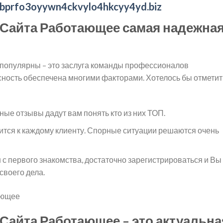
wbprfo3oyywn4ckvylo4hkcyy4yd.biz
о Сайта Работающее самая надежна
 популярны – это заслуга команды профессионалов
асность обеспечена многими факторами. Хотелось бы отметит
ые отзывы дадут вам понять кто из них ТОП.
ится к каждому клиенту. Спорные ситуации решаются очень
с первого знакомства, достаточно зарегистрироваться и Вы
своего дела.
 Сайта Работающее – это актуальна