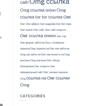
Omg ссылка
сайт
Omg ссылка onion
Omg
я
ссылка tor
tor ссылка Омг
Омг
Омг айфон
Омг андройд
Омг без тора
Омг онион
Омг сайт
Омг сайт открыть
Омг ссылка онион
ь
Омг тор
Омг форум
зайти на Омг с телефона
зеркала Omg
зеркало на Омг
как зайти на
Omg
как зайти на Омг
как попасть на Omg
магазин Omg
магазин Омг
обход
блокировок Омг
открыть Омг
официальный сайт Омг
свежие зеркала
ссылка на Омг
ссылки
Omg
Omg
CATEGORIES
я