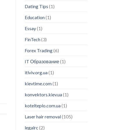
Dating Tips
(1)
Education
(1)
Essay
(1)
FinTech
(3)
Forex Trading
(6)
IT Образование
(1)
itlviv.org.ua
(1)
kievtime.com
(1)
konvektors.kiev.ua
(1)
kotelteplo.com.ua
(1)
Laser hair removal
(105)
legalrc
(2)