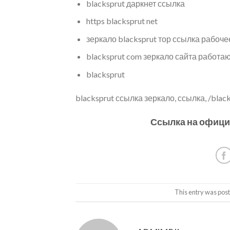
blacksprut даркнет ссылка
https blacksprut net
зеркало blacksprut тор ссылка рабоче
blacksprut com зеркало сайта работ
blacksprut
blacksprut ссылка зеркало, ссылка, /blac
Ссылка на офиц
This entry was pos