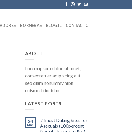
LADORES
BORNERAS
BLOG JL
CONTACTO
ABOUT
Lorem ipsum dolor sit amet,
consectetuer adipiscing elit,
sed diam nonummy nibh
euismod tincidunt.
LATEST POSTS
7 finest Dating Sites for
24
Mar
Asexuals (100percent
free of charge studies)