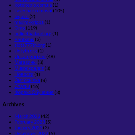
kotelteplo.com.ua
(1)
Laser hair removal
(105)
legalrc
(2)
maxim-krippa
(1)
Omg
(119)
onlinethailand.org
(1)
Paribahis
(3)
slots777th.org
(1)
slotyth.org
(1)
Uncategorized
(48)
Магазины
(3)
Микрокредит
(3)
Новости
(1)
Омг ссылка
(8)
Статьи
(16)
Форекс Обучение
(3)
Archives
March 2023
(42)
February 2023
(5)
January 2023
(3)
December 2022
(9)