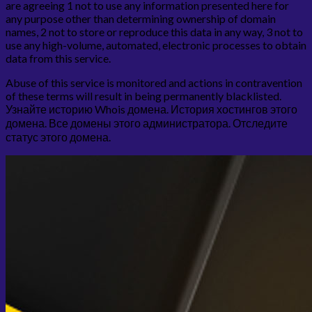
are agreeing 1 not to use any information presented here for
any purpose other than determining ownership of domain
names, 2 not to store or reproduce this data in any way, 3 not to
use any high-volume, automated, electronic processes to obtain
data from this service.
Abuse of this service is monitored and actions in contravention
of these terms will result in being permanently blacklisted.
Узнайте историю Whois домена. История хостингов этого
домена. Все домены этого администратора. Отследите
статус этого домена.