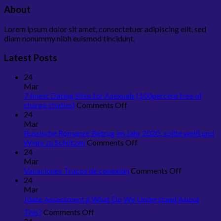
About
Lorem ipsum dolor sit amet, consectetuer adipiscing elit, sed
diam nonummy nibh euismod tincidunt.
Latest Posts
24
Mar
7 finest Dating Sites for Asexuals (100percent free of
on
charge studies)
Comments Off
7
24
finest
Mar
Dating
Russische Romanze Betrug im Jahr 2020: sollte weiß und
Sites
on
Wege zu Schützen
Comments Off
for
Russische
24
Asexuals
Romanze
Mar
(100percent
Betrug
on
Vacaciones Trucos de conexión
Comments Off
free
im
Vacaciones
24
of
Jahr
Trucos
Mar
charge
2020:
de
Jdate Assessment â What Do We Understand About
studies)
sollte
conexión
on
This?
Comments Off
weiß
Jdate