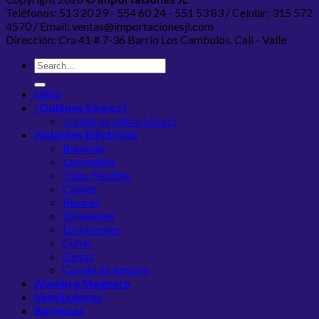
Teléfonos: 513 20 29 - 554 60 24 - 551 53 83 / Celular: 315 572
4570 / Email: ventas@importacionesjl.com
Dirección: Cra 41 # 7-36 Barrio Los Cambulos. Cali - Valle
Inicio
¿Quiénes Somos?
¿Quién es Jaime López?
Aislantes Eléctricos
Barnices
Laminados
Tubo Flexible
Cables
Resinas
Diluyentes
Disolventes
Cuñas
Cintas
Cordel de Amarre
Alambre Magneto
Ventiladores
Borneras