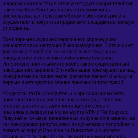
информации властям, в отличие от других маркетплейсов.
Так же на BlackSprut реализована возможность
воспользоваться телеграмм ботом любого магазина и
осуществлять покупки за пределами площадки на прямую
у продавца.
Все спорные ситуации оперативно и справедливо
решаются администрацией без замедления. В отличии от
других маркеплейсов Вы можите вывести деньги с
площадки купив позицию на обналичку биткоина.
Интуитивно понятный интерфейс так же существенный
плюс данного сервиса. Эти небольшие преимущества над
конкурентами а так же темпы развития делают BlackSprut
первым претендует на звание приемника трехглавой.
Убедитесь что Вы находитесь на оригинальном сайте,
проверьте обновления отзывов, при осуществлении
оплаты свяжитесь с администрацией и сверьте
платежные реквезиты. Используйте VPN и Tor браузер.
Покупайте только в проверенных и крупных магазинах так
как они дорожат репутацией и в случае каких то проблем с
легкостью вернут Вам деньги. Внимательно изучите
отзывы и статистику, так Вы сможите минимизировать