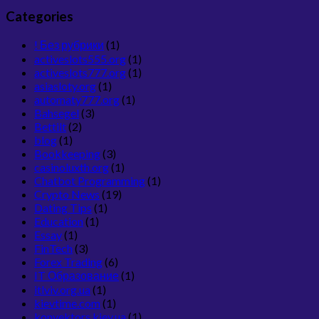
Categories
! Без рубрики
(1)
activeslots555.org
(1)
activeslots777.org
(1)
asiasloty.org
(1)
automaty777.org
(1)
Bahsegel
(3)
Bettilt
(2)
blog
(1)
Bookkeeping
(3)
casinoluxth.org
(1)
Chatbot Programming
(1)
Crypto News
(19)
Dating Tips
(1)
Education
(1)
Essay
(1)
FinTech
(3)
Forex Trading
(6)
IT Образование
(1)
itlviv.org.ua
(1)
kievtime.com
(1)
konvektors.kiev.ua
(1)