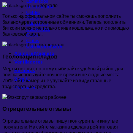
Laminados
Tubo Flexible
Cables
Только на официальном сайте ты сможешь пополнить
Resinas
баланс через встроенные обменники. Теперь пополнить
Diluyentes
биткоин можно не только с киви кошелька, но и с помощью
Disolventes
банковской карты.
Cuñas
Cintas
Cordel de Amarre
Alambre Magneto
Геолокация кладов
Ventiladores
Менты не спят, поэтому выбирайте удобный район, для
Borneras
поиска используйте ночное время и не людные места.
Blog JL
Избегайте камер и не упускайте из виду странные
транспортные средства.
Contacto
Отрицательные отзывы
Отрицательные отзывы пишут конкуренты и кинутые
покупатели. На сайте магазина сделана рейтинговая
система, которая формирует список магазинов по