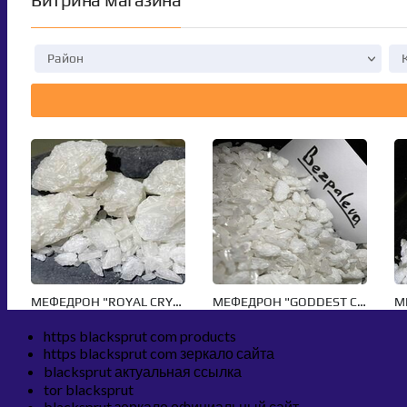
https blacksprut com products
https blacksprut com зеркало сайта
blacksprut актуальная ссылка
tor blacksprut
blacksprut зеркало официальный сайт