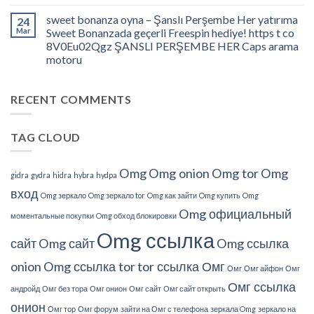
Jdate
Wege
Assessment
sweet bonanza oyna – Şanslı Perşembe Her yatırıma
24
zu
â
Mar
Sweet Bonanzada geçerli Freespin hediye! https t co
Schützen
What
8V0Eu02Qgz ŞANSLI PERŞEMBE HER Caps arama
Do
motoru
We
Understand
About
RECENT COMMENTS
This?
TAG CLOUD
Omg
Omg onion
Omg tor
Omg
gidra
gydra
hidra
hybra
hydpa
вход
Omg зеркало
Omg зеркало tor
Omg как зайти
Omg купить
Omg
Omg официальный
моментальные покупки
Omg обход блокировки
Omg ссылка
сайт
Omg сайт
Omg ссылка
onion
Omg ссылка tor
tor ссылка Омг
Омг
Омг айфон
Омг
Омг ссылка
андройд
Омг без тора
Омг онион
Омг сайт
Омг сайт открыть
онион
Омг тор
Омг форум
зайти на Омг с телефона
зеркала Omg
зеркало на