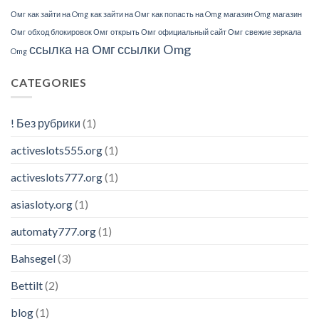
Омг
как зайти на Omg
как зайти на Омг
как попасть на Omg
магазин Omg
магазин
Омг
обход блокировок Омг
открыть Омг
официальный сайт Омг
свежие зеркала
ссылка на Омг
ссылки Omg
Omg
CATEGORIES
! Без рубрики
(1)
activeslots555.org
(1)
activeslots777.org
(1)
asiasloty.org
(1)
automaty777.org
(1)
Bahsegel
(3)
Bettilt
(2)
blog
(1)