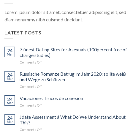
Lorem ipsum dolor sit amet, consectetuer adipiscing elit, sed
diam nonummy nibh euismod tincidunt.
LATEST POSTS
7 finest Dating Sites for Asexuals (100percent free of
24
Mar
charge studies)
on
Comments Off
7
finest
Russische Romanze Betrug im Jahr 2020: sollte weiß
24
Dating
Mar
und Wege zu Schützen
Sites
on
Comments Off
for
Russische
Asexuals
Romanze
Vacaciones Trucos de conexión
(100percent
24
Betrug
free
Mar
on
Comments Off
im
of
Vacaciones
Jahr
charge
Trucos
Jdate Assessment â What Do We Understand About
2020:
24
studies)
de
Mar
This?
sollte
conexión
weiß
on
Comments Off
und