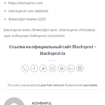
https blacksprut com
blacksprut com зеркало
блекспрут онион 2022
blacksprut onion, блэкспрут шоп, /blacksprut-ofitsialniy-
sayt-ssilka/sayt-bleksprut-otzivi.html
Ссылка на официальный сайт
Blacksprut
–
blacksprut.la
This entry was posted in
Laser hair removal
. Bookmark the
permalink
.
ADMIMPJL