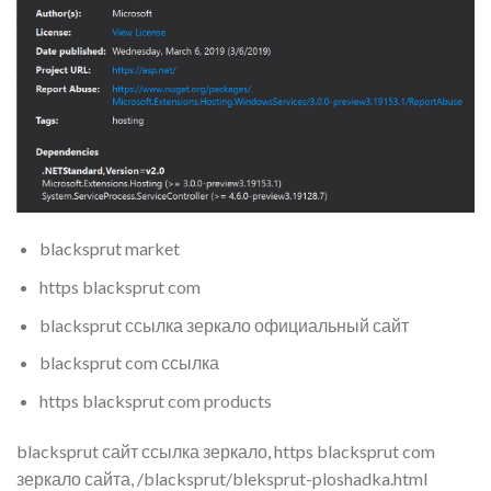
blacksprut market
https blacksprut com
blacksprut ссылка зеркало официальный сайт
blacksprut com ссылка
https blacksprut com products
blacksprut сайт ссылка зеркало, https blacksprut com
зеркало сайта, /blacksprut/bleksprut-ploshadka.html