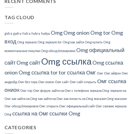
RECENT COMMENTS
This?
TAG CLOUD
Omg
Omg onion
Omg tor
Omg
gidra
gydra
hidra
hybra
hydpa
вход
Omg зеркало
Omg зеркало tor
Omg как зайти
Omg купить
Omg
Omg официальный
моментальные покупки
Omg обход блокировки
Omg ссылка
сайт
Omg сайт
Omg ссылка
onion
Omg ссылка tor
tor ссылка Омг
Омг
Омг айфон
Омг
Омг ссылка
андройд
Омг без тора
Омг онион
Омг сайт
Омг сайт открыть
онион
Омг тор
Омг форум
зайти на Омг с телефона
зеркала Omg
зеркало на
Омг
как зайти на Omg
как зайти на Омг
как попасть на Omg
магазин Omg
магазин
Омг
обход блокировок Омг
открыть Омг
официальный сайт Омг
свежие зеркала
ссылка на Омг
ссылки Omg
Omg
CATEGORIES