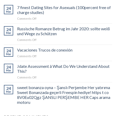
7 finest Dating Sites for Asexuals (100percent free of
24
Mar
charge studies)
on
Comments Off
7
finest
Russische Romanze Betrug im Jahr 2020: sollte weiß
24
Dating
Mar
und Wege zu Schützen
Sites
on
Comments Off
for
Russische
Asexuals
Romanze
Vacaciones Trucos de conexión
(100percent
24
Betrug
free
Mar
on
Comments Off
im
of
Vacaciones
Jahr
charge
Trucos
Jdate Assessment â What Do We Understand About
2020:
24
studies)
de
Mar
This?
sollte
conexión
weiß
on
Comments Off
und
Jdate
Wege
Assessment
sweet bonanza oyna – Şanslı Perşembe Her yatırıma
24
zu
â
Mar
Sweet Bonanzada geçerli Freespin hediye! https t co
Schützen
What
8V0Eu02Qgz ŞANSLI PERŞEMBE HER Caps arama
Do
motoru
We
Understand
About