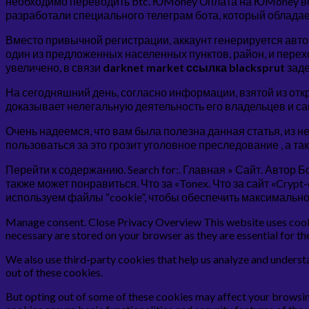
необходимо переводить btc. ЮMoney Оплата на ЮMoney возм
разработали специального телеграм бота, который облада
Вместо привычной регистрации, аккаунт генерируется авт
один из предложенных населенных пунктов, район, и перехо
увеличено, в связи
darknet market ссылка blacksprut
заде
На сегодняшний день, согласно информации, взятой из отк
доказывает нелегальную деятельность его владельцев и са
Очень надеемся, что вам была полезна данная статья, из не
пользоваться за это грозит уголовное преследование , а т
Перейти к содержанию. Search for:. Главная » Сайт. Автор
также может понравиться. Что за «Tonex. Что за сайт «Crypt-
используем файлы “cookie”, чтобы обеспечить максимально
Manage consent. Close Privacy Overview This website uses cookie
necessary are stored on your browser as they are essential for th
We also use third-party cookies that help us analyze and underst
out of these cookies.
But opting out of some of these cookies may affect your browsin