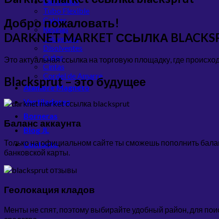
Laminados
Tubo Flexible
Cables
Добро пожаловать!
Resinas
DARKNET MARKET ССЫЛКА BLACKS
Diluyentes
Disolventes
Cuñas
Это актуальная ссылка на торговую площадку, где происхо
Cintas
Cordel de Amarre
Blacksprut – это будущее
Alambre Magneto
Ventiladores
Borneras
Баланс аккаунта
Blog JL
Только на официальном сайте ты сможешь пополнить баланс
Contacto
банковской карты.
Геолокация кладов
Менты не спят, поэтому выбирайте удобный район, для пои