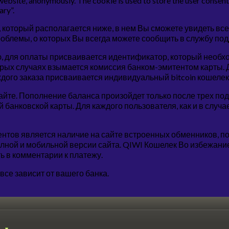
 website, anonymously. The cookie is used to store the user consent 
ary”.
 который располагается ниже, в нем Вы сможете увидеть все
блемы, о которых Вы всегда можете сообщить в службу под
, для оплаты присваивается идентификатор, который необхо
оторых случаях взымается комиссия банком-эмитентом карты
дого заказа присваивается индивидуальный bitcoin кошелек
сайте. Пополнение баланса произойдет только после трех п
й банковской карты. Для каждого пользователя, как и в случ
рентов является наличие на сайте встроенных обменников,
ной и мобильной версии сайта. QIWI Кошелек Во избежание
ь в комментарии к платежу.
все зависит от вашего банка.