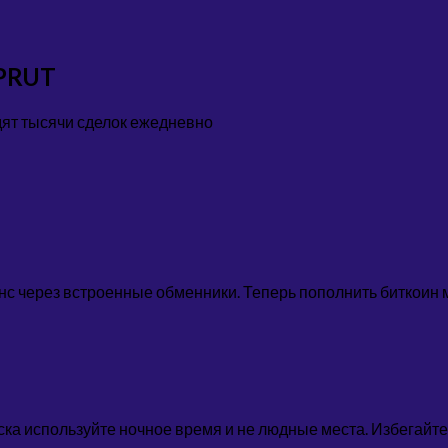
PRUT
дят тысячи сделок ежедневно
 через встроенные обменники. Теперь пополнить биткоин мо
ска используйте ночное время и не людные места. Избегайте