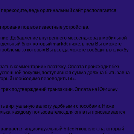
 переходите, ведь оригинальный сайт располагается
тирована под все известные устройства.
дение: Добавление внутреннего мессенджера в мобильной
дельный блок, который markdt ниже, в нем Вы сможете
проблемы, о которых Вы всегда можете сообщить в службу
зать в комментарии к платежу. Оплата происходит без
я успешной покупки, поступившая сумма должна быть равна
оторый необходимо переводить btc.
ле трех подтверждений транзакции. Оплата на ЮMoney
ить виртуальную валюту удобными способами. Ниже
лька, каждому пользователю, для оплаты присваивается
исваивается индивидуальный bitcoin кошелек, на который