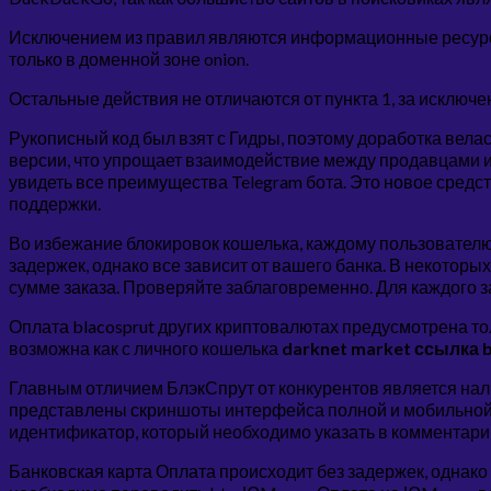
Исключением из правил являются информационные ресурсы 
только в доменной зоне onion.
Остальные действия не отличаются от пункта 1, за исключ
Рукописный код был взят с Гидры, поэтому доработка вела
версии, что упрощает взаимодействие между продавцами и 
увидеть все преимущества Telegram бота. Это новое сред
поддержки.
Во избежание блокировок кошелька, каждому пользователю,
задержек, однако все зависит от вашего банка. В некотор
сумме заказа. Проверяйте заблаговременно. Для каждого з
Оплата blacosprut других криптовалютах предусмотрена т
возможна как с личного кошелька
darknet market ссылка b
Главным отличием БлэкСпрут от конкурентов является на
представлены скриншоты интерфейса полной и мобильной 
идентификатор, который необходимо указать в комментарии
Банковская карта Оплата происходит без задержек, однако 