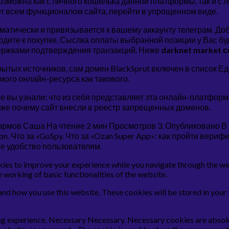
ожна как с личного кошелька данной платформы, так и с люб
ет всем функционалом сайта, перейти в упрощенном виде.
оматически и привязывается к вашему аккаунту телеграм. Д
дите к покупке. Сыслка оплаты выбранной позиции у Вас буд
ржками подтверждения транзакций. Ниже
darknet market с
рытых источников, сам домен BlackSprut включен в список 
мого онлайн-ресурса как такового.
е вы узнали: что из себя представляет эта онлайн-платформа
акже почему сайт внесли в реестр запрещенных доменов.
 Бормов Саша На чтение 2 мин Просмотров 3. Опубликовано В
on. Что за «GoSpy. Что за «Ozan Super App»: как пройти вериф
е удобство пользователям.
s to improve your experience while you navigate through the webs
e working of basic functionalities of the website.
and how you use this website. These cookies will be stored in your
g experience. Necessary Necessary. Necessary cookies are absolute