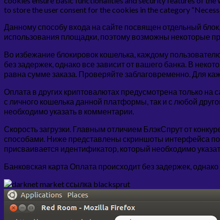
cookies ensure basic functionalities and security features of the
to store the user consent for the cookies in the category “Necess
Данному способу входа на сайте посвящен отдельный блок,
использования площадки, поэтому возможны некоторые про
Во избежание блокировок кошелька, каждому пользователю
без задержек, однако все зависит от вашего банка. В нек
равна сумме заказа. Проверяйте заблаговременно. Для каж
Оплата в других криптовалютах предусмотрена только на 
с личного кошелька данной платформы, так и с любой друго
необходимо указать в комментарии.
Скорость загрузки. Главным отличием БлэкСпрут от конку
способами. Ниже представлены скриншоты интерфейса пол
присваивается идентификатор, который необходимо указат
Банковская карта Оплата происходит без задержек, однако 