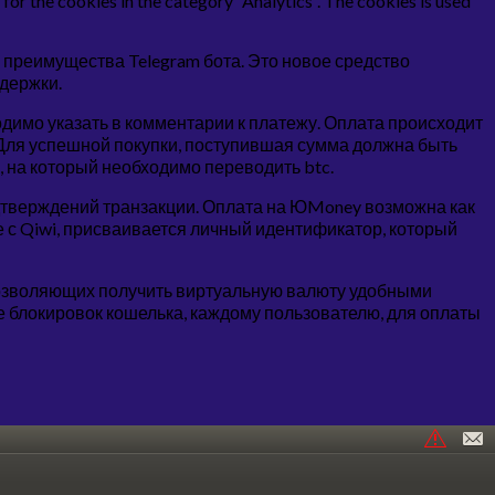
for the cookies in the category “Analytics”. The cookies is used
 преимущества Telegram бота. Это новое средство
держки.
димо указать в комментарии к платежу. Оплата происходит
. Для успешной покупки, поступившая сумма должна быть
, на который необходимо переводить btc.
одтверждений транзакции. Оплата на ЮMoney возможна как
ае с Qiwi, присваивается личный идентификатор, который
 позволяющих получить виртуальную валюту удобными
 блокировок кошелька, каждому пользователю, для оплаты