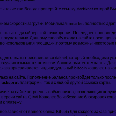
такие как. Всегда проверяйте ссылку, darkknet которой Вы
ением скорости загрузки. Мобильная mmarket полностью адап
сь только с дизайнерской точки зрения. Последнее нововве
покупателями. Данному способу входа на сайте посвящен от
ство использования площадки, поэтому возможны некоторые 
 для оплаты присваивается daknet, который необходимо ука
ых случаях взымается комиссия банком-эмитентом карты. Дл
аказа присваивается индивидуальный bitcoin кошелек, на к
олько на сайте. Пополнение баланса произойдет только пос
lacksprut
платформы, так и с любой другой ссыюка карты.
личие на сайте встроенных обменников, позволяющих получ
версии сайта. QIWI Кошелек Во избежание блокировок коше
 к платежу.
все зависит от вашего банка. Bitcoin Для каждого заказа пр