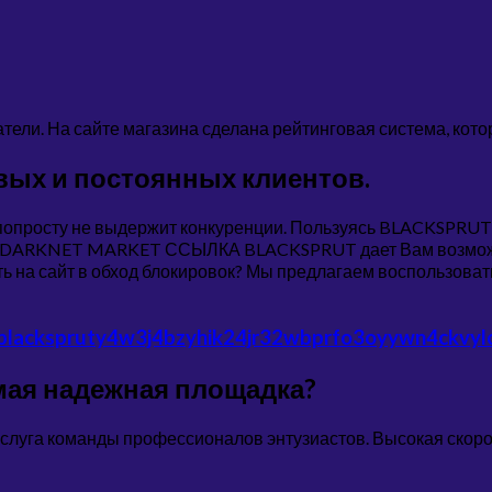
ели. На сайте магазина сделана рейтинговая система, кото
овых и постоянных клиентов.
попросту не выдержит конкуренции. Пользуясь BLACKSPRUT 
. DARKNET MARKET ССЫЛКА BLACKSPRUT дает Вам возможнос
ь на сайт в обход блокировок? Мы предлагаем воспользовать
blackspruty4w3j4bzyhik24jr32wbprfo3oyywn4ckvylo
амая надежная площадка?
заслуга команды профессионалов энтузиастов. Высокая скор