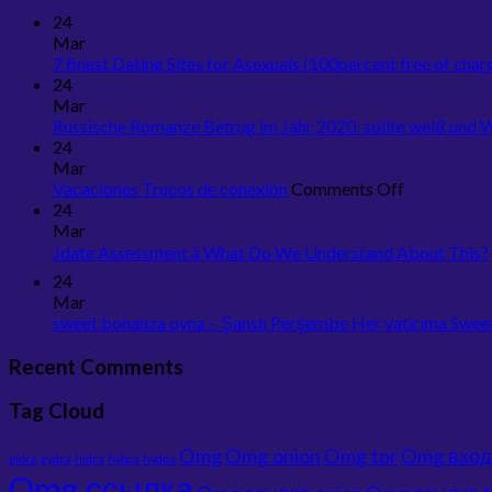
24
Mar
7 finest Dating Sites for Asexuals (100percent free of char
24
Mar
Russische Romanze Betrug im Jahr 2020: sollte weiß und 
24
Mar
on
Vacaciones Trucos de conexión
Comments Off
Vacaciones
24
Trucos
Mar
de
Jdate Assessment â What Do We Understand About This?
conexión
24
Mar
sweet bonanza oyna – Şanslı Perşembe Her yatırıma Sw
Recent Comments
Tag Cloud
Omg
Omg onion
Omg tor
Omg вход
gidra
gydra
hidra
hybra
hydpa
Omg ссылка