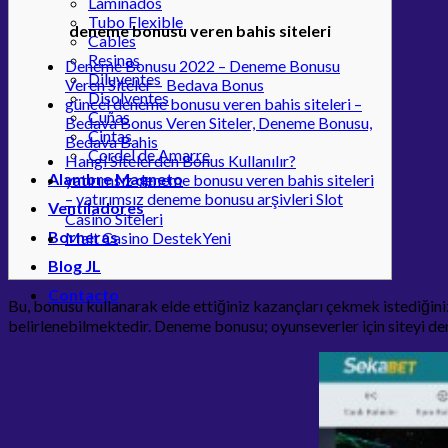
Laminados
Tubo Flexible
deneme bonusu veren bahis siteleri
Cables
Resinas
Deneme Bonusu 2022 – Deneme Bonusu
Diluyentes
Veren Siteler – Bedava Bonus
Disolventes
güncel deneme bonusu veren bahis siteleri –
Cuñas
Bedava Bonus Veren Siteler, Deneme Bonusu,
Cintas
Bedava Bahis
Cordel de Amarre
Hangi Sitelerden Bonus Kullanılır?
Alambre Magneto
yatırımsız deneme bonusu veren bahis siteleri
– yatırımsız deneme bonusu arşivleri Slot
Ventiladores
Casino Siteleri
Borneras
Malt Casino DestekYeni
Blog JL
Contacto
Bu, bonusu kullanarak elde ettiğiniz kazançları çekmek istediğin
belirlenebilmektedir. Deneme bonusu; oyunseverler için siteyi den