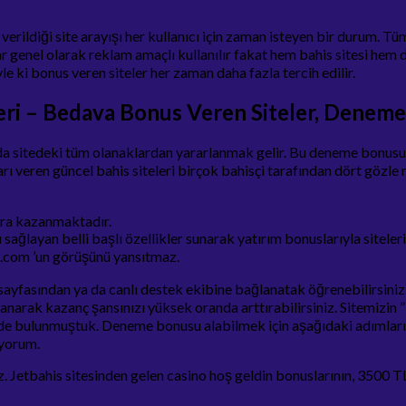
verildiği site arayışı her kullanıcı için zaman isteyen bir durum. 
 genel olarak reklam amaçlı kullanılır fakat hem bahis sitesi hem de
e ki bonus veren siteler her zaman daha fazla tercih edilir.
eri – Bedava Bonus Veren Siteler, Denem
 sitedeki tüm olanaklardan yararlanmak gelir. Bu deneme bonusu ile 
 veren güncel bahis siteleri birçok bahisçi tarafından dört gözle 
para kazanmaktadır.
sağlayan belli başlı özellikler sunarak yatırım bonuslarıyla siteler
2.com ’un görüşünü yansıtmaz.
sayfasından ya da canlı destek ekibine bağlanatak öğrenebilirsiniz
rlanarak kazanç şansınızı yüksek oranda arttırabilirsiniz. Sitemiz
 bulunmuştuk. Deneme bonusu alabilmek için aşağıdaki adımları ger
iyorum.
z. Jetbahis sitesinden gelen casino hoş geldin bonuslarının, 3500 TL