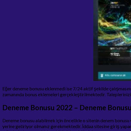
Eğer deneme bonusu eklenmedi ise 7/24 aktif şekilde çalışmasını de
zamanında bonus eklemeleri gerçekleştirilmektedir. Taleplerinizi
Deneme Bonusu 2022 – Deneme Bonusu V
Deneme bonusu alabilmek için öncelikle o sitenin denem bonusu v
yerine getiriyor olmanız gerekmektedir. İddaa sitesine giriş yapa