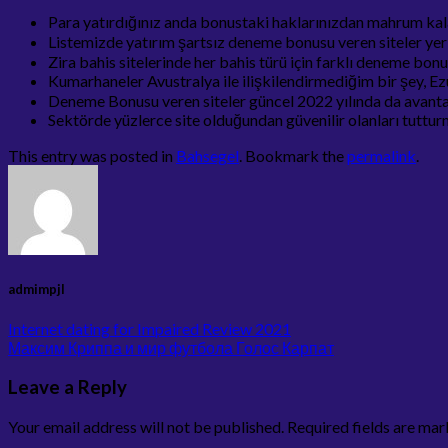
Para yatırdığınız anda bonustaki haklarınızdan mahrum kala
Listemizde yatırım şartsız deneme bonusu veren siteler yer
Zira bahis sitelerinde her bahis türü için farklı deneme bonus
Kumarhaneler Avustralya ile ilişkilendirmediğim bir şey, Ez
Deneme Bonusu veren siteler güncel 2022 yılında da avantaj
Sektörde yüzlerce site olduğundan güvenilir olanları tutturm
This entry was posted in
Bahsegel
. Bookmark the
permalink
.
admimpjl
Internet dating for Impaired Review 2021
Максим Криппа и мир футбола Голос Карпат
Leave a Reply
Your email address will not be published.
Required fields are ma