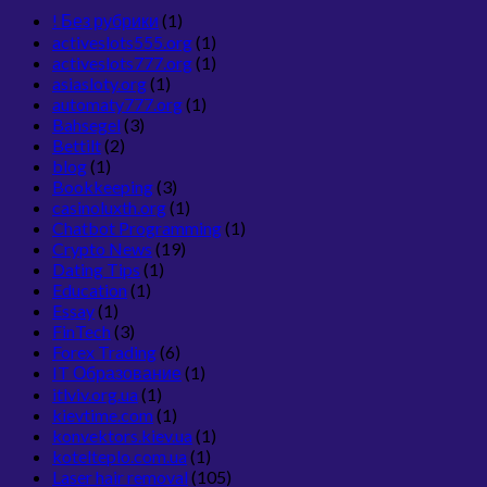
! Без рубрики
(1)
activeslots555.org
(1)
activeslots777.org
(1)
asiasloty.org
(1)
automaty777.org
(1)
Bahsegel
(3)
Bettilt
(2)
blog
(1)
Bookkeeping
(3)
casinoluxth.org
(1)
Chatbot Programming
(1)
Crypto News
(19)
Dating Tips
(1)
Education
(1)
Essay
(1)
FinTech
(3)
Forex Trading
(6)
IT Образование
(1)
itlviv.org.ua
(1)
kievtime.com
(1)
konvektors.kiev.ua
(1)
kotelteplo.com.ua
(1)
Laser hair removal
(105)