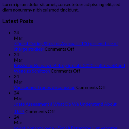
Lorem ipsum dolor sit amet, consectetuer adipiscing elit, sed
diam nonummy nibh euismod tincidunt.
Latest Posts
24
Mar
7 finest Dating Sites for Asexuals (100percent free of
on
charge studies)
Comments Off
7
24
finest
Mar
Dating
Russische Romanze Betrug im Jahr 2020: sollte weiß und
Sites
on
Wege zu Schützen
Comments Off
for
Russische
24
Asexuals
Romanze
Mar
(100percent
Betrug
on
Vacaciones Trucos de conexión
Comments Off
free
im
Vacaciones
24
of
Jahr
Trucos
Mar
charge
2020:
de
Jdate Assessment â What Do We Understand About
studies)
sollte
conexión
on
This?
Comments Off
weiß
Jdate
24
und
Assessment
Mar
Wege
sweet bonanza oyna – Şanslı Perşembe Her yatırıma
â