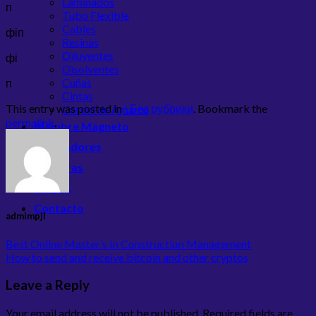
Laminados
п
Tubo Flexible
Cables
фіп
Resinas
Diluyentes
фі
Disolventes
Cuñas
п
Cintas
This entry was posted in
! Без рубрики
. Bookmark the
Cordel de Amarre
permalink
.
Alambre Magneto
Ventiladores
Borneras
Blog JL
Contacto
admimpjl
Best Online Master’s In Construction Management
How to send and receive bitcoin and other cryptos
Leave a Reply
Your email address will not be published.
Required fields are