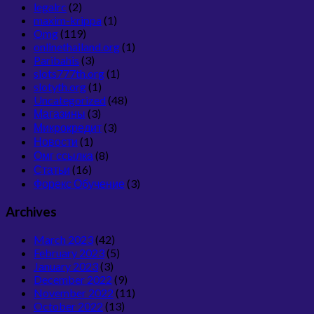
legalrc
(2)
maxim-krippa
(1)
Omg
(119)
onlinethailand.org
(1)
Paribahis
(3)
slots777th.org
(1)
slotyth.org
(1)
Uncategorized
(48)
Магазины
(3)
Микрокредит
(3)
Новости
(1)
Омг ссылка
(8)
Статьи
(16)
Форекс Обучение
(3)
Archives
March 2023
(42)
February 2023
(5)
January 2023
(3)
December 2022
(9)
November 2022
(11)
October 2022
(13)