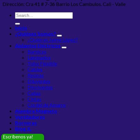
Dirección: Cra 41 # 7-36 Barrio Los Cambulos. Cali - Valle
Inicio
¿Quiénes Somos?
¿Quién es Jaime López?
Aislantes Eléctricos
Barnices
Laminados
Tubo Flexible
Cables
Resinas
Diluyentes
Disolventes
Cuñas
Cintas
Cordel de Amarre
Alambre Magneto
Ventiladores
Borneras
Blog JL
Contacto
Escríbenos ya!