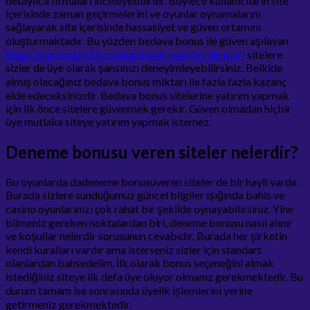
detaylıca firmaları inceleyebilirler. Böylece kullanıcıların site
içerisinde zaman geçirmelerini ve oyunlar oynamalarını
sağlayarak site içerisinde hassasiyet ve güven ortamını
oluşturmaktadır. Bu yüzden bedava bonus ile güven aşılayan
https://parimatch15.net/paribahis-yatirim-limitleri
sitelere
sizler de üye olarak şansınızı deneyimleyebilirsiniz. Belkide
almış olacağınız bedava bonus miktarı ile fazla fazla kazanç
elde edeceksinizdir. Bedava bonus sitelerine yatırım yapmak
için ilk önce sitelere güvenmek gerekir. Güven olmadan hiçbir
üye mutlaka siteye yatırım yapmak istemez.
Deneme bonusu veren siteler nelerdir?
Bu oyunlarda dadeneme bonusuveren siteler de bir hayli vardır.
Burada sizlere sunduğumuz güncel bilgiler ışığında bahis ve
casino oyunlarınızı çok rahat bir şekilde oynayabilirsiniz. Yine
bilmeniz gereken noktalardan biri, deneme bonusu nasıl alınır
ve koşullar nelerdir sorusunun cevabıdır. Burada her şirketin
kendi kuralları vardır ama isterseniz sizler için standart
olanlardan bahsedelim. İlk olarak bonus seçeneğini almak
istediğiniz siteye ilk defa üye oluyor olmanız gerekmektedir. Bu
durum tamam ise sonrasında üyelik işlemlerini yerine
getirmeniz gerekmektedir.