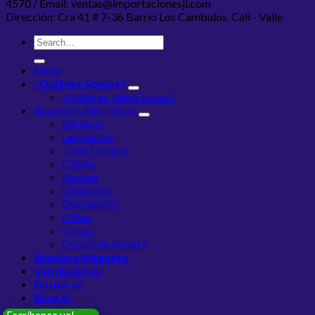
4570 / Email: ventas@importacionesjl.com
Dirección: Cra 41 # 7-36 Barrio Los Cambulos. Cali - Valle
Inicio
¿Quiénes Somos?
¿Quién es Jaime López?
Aislantes Eléctricos
Barnices
Laminados
Tubo Flexible
Cables
Resinas
Diluyentes
Disolventes
Cuñas
Cintas
Cordel de Amarre
Alambre Magneto
Ventiladores
Borneras
Blog JL
Contacto