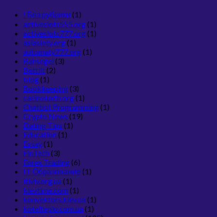
! Без рубрики
(1)
activeslots555.org
(1)
activeslots777.org
(1)
asiasloty.org
(1)
automaty777.org
(1)
Bahsegel
(3)
Bettilt
(2)
blog
(1)
Bookkeeping
(3)
casinoluxth.org
(1)
Chatbot Programming
(1)
Crypto News
(19)
Dating Tips
(1)
Education
(1)
Essay
(1)
FinTech
(3)
Forex Trading
(6)
IT Образование
(1)
itlviv.org.ua
(1)
kievtime.com
(1)
konvektors.kiev.ua
(1)
kotelteplo.com.ua
(1)