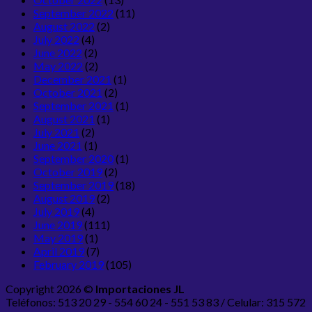
September 2022
(11)
August 2022
(2)
July 2022
(4)
June 2022
(2)
May 2022
(2)
December 2021
(1)
October 2021
(2)
September 2021
(1)
August 2021
(1)
July 2021
(2)
June 2021
(1)
September 2020
(1)
October 2019
(2)
September 2019
(18)
August 2019
(2)
July 2019
(4)
June 2019
(111)
May 2019
(1)
April 2019
(7)
February 2019
(105)
Copyright 2026 ©
Importaciones JL
Teléfonos: 513 20 29 - 554 60 24 - 551 53 83 / Celular: 315 572