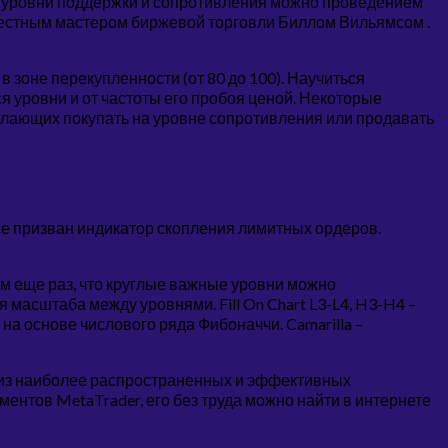
ть уровни поддержки и сопротивления можно проведением
звестным мастером биржевой торговли Биллом Вильямсом .
 зоне перекупленности (от 80 до 100). Научиться
я уровни и от частоты его пробоя ценой. Некоторые
елающих покупать на уровне сопротивления или продавать
е призван индикатор скопления лимитных ордеров.
им еще раз, что круглые важные уровни можно
масштаба между уровнями. Fill On Chart L3-L4, H3-H4 –
на основе числового ряда Фибоначчи. Camarilla –
н из наиболее распространенных и эффективных
ентов MetaTrader, его без труда можно найти в интернете