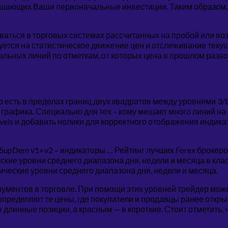
ышающих Ваши первоначальные инвестиции. Таким образом, 
ваться в торговых системах рассчитанных на пробой или во
уется на статистическое движение цен и отслеживание тек
альных линий по отметкам, от которых цена в прошлом разв
 есть в пределах границ двух квадратов между уровнями 3/8 – 4/
графика. Специально для тех – кому мешает много линий на 
vels и добавить нолики для корректного отображения индик
pDem v1+v2 – индикаторы … Рейтинг лучших Forex брокеров,
еские уровни среднего диапазона дня, недели и месяца в кл
тические уровни среднего диапазона дня, недели и месяца.
ументов в торговле. При помощи этих уровней трейдер мож
пределяют те цены, где покупатели и продавцы ранее откры
 длинные позиции, а красным — в короткие. Стоит отметить,