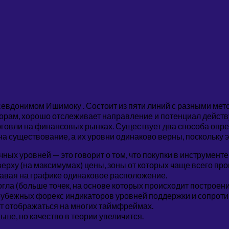
псевдонимом Ишимоку . Состоит из пяти линий с разными мет
торам, хорошо отслеживает направление и потенциал дейст
говли на финансовых рынках. Существует два способа опре
а существование, а их уровни одинаково верны, поскольку 
ых уровней — это говорит о том, что покупки в инструменте
рху (на максимумах) цены, зоны от которых чаще всего про
давая на графике одинаковое расположение.
огла (больше точек, на основе которых происходит построени
убежных форекс индикаторов уровней поддержки и сопротив
ут отображаться на многих таймфреймах.
ше, но качество в теории увеличится.