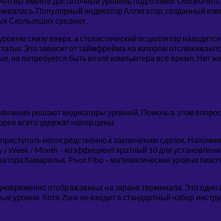
и что вы имеете достаточный уровень подготовки. Обозначи
орачивалась. Популярный индикатор Аллигатор, созданный и
ых Скользящих средних .
ровню снизу вверх, а стохастический осциллятор находится в
татьи. Это зависит от таймфрейма на котором отслеживаютс
е, не потребуется быть возле компьютера все время. Нет ж
ивления решают индикаторы уровней. Помочь в этом вопрос
орее всего удержат напор цены.
о приступать непосредственно к заключению сделок. Напомн
/ Week / Month – коэффициент кратный 10 для установления 
тора Камарилья. Pivot Fibo – математические уровни пивот 
 одновременно отображаемых на экране терминала. Это оди
е уровни. Хотя Zone не входит в стандартный набор инструм