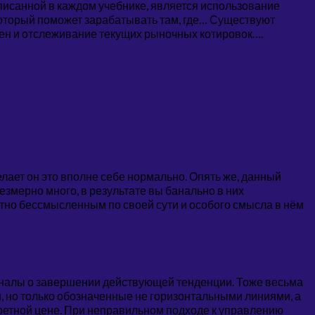
писанной в каждом учебнике, является использование
 который поможет зарабатывать там, где… Существуют
цен и отслеживание текущих рыночных котировок….
делает он это вполне себе нормально. Опять же, данный
резмерно много, в результате вы банально в них
ютно бессмысленным по своей сути и особого смысла в нём
гналы о завершении действующей тенденции. Тоже весьма
, но только обозначенные не горизонтальными линиями, а
кретной цене. При неправильном подходе к управлению