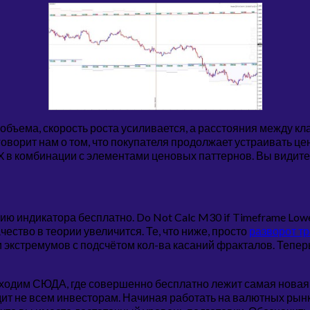
 объема, скорость роста усиливается, а расстояния между 
ворит нам о том, что покупателя продолжает устраивать цен
 в комбинации с элементами ценовых паттернов. Вы видите н
ию индикатора бесплатно. Do Not Calc M30 if Timeframe Low
ество в теории увеличится. Те, что ниже, просто
разворот т
ни экстремумов с подсчётом кол-ва касаний фракталов. Тепе
ходим СЮДА, где совершенно бесплатно лежит самая новая 
 не всем инвесторам. Начиная работать на валютных рынках