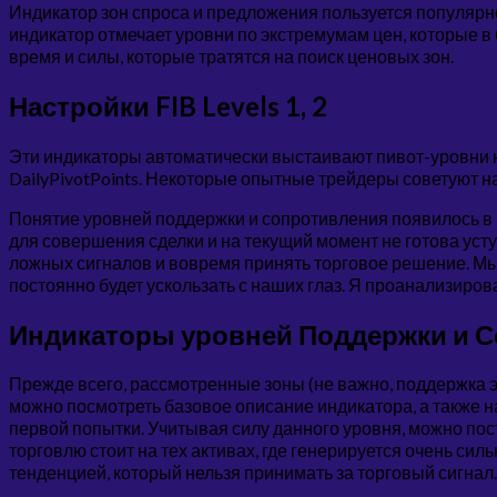
Индикатор зон спроса и предложения пользуется популяр
индикатор отмечает уровни по экстремумам цен, которые 
время и силы, которые тратятся на поиск ценовых зон.
Настройки FIB Levels 1, 2
Эти индикаторы автоматически выстаивают пивот-уровни н
DailyPivotPoints. Некоторые опытные трейдеры советуют н
Понятие уровней поддержки и сопротивления появилось в р
для совершения сделки и на текущий момент не готова усту
ложных сигналов и вовремя принять торговое решение. Мы 
постоянно будет ускользать с наших глаз. Я проанализирова
Индикаторы уровней Поддержки и Со
Прежде всего, рассмотренные зоны (не важно, поддержка 
можно посмотреть базовое описание индикатора, а также на
первой попытки. Учитывая силу данного уровня, можно поста
торговлю стоит на тех активах, где генерируется очень сил
тенденцией, который нельзя принимать за торговый сигнал.