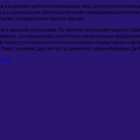
 и выделяет цветом оптимальные зоны для открытия позиции
 и в дальнейшем при переключении таймфреймов их положен
объемы на коррекциях против тренда.
ной и красной гистограмм. По линиям гистограмм можно стр
тривать этот индикатор стоит только начинающим трейдерами
 попросту отказаться от использования индикаторов подобног
 Пивот уровней, другая часть применяет уровни Мюррея, Де 
alink
.