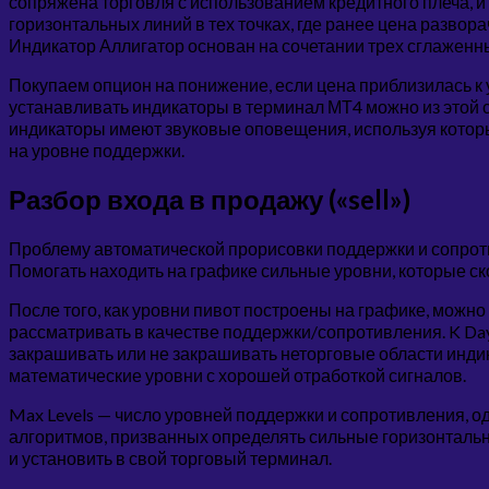
сопряжена торговля с использованием кредитного плеча, 
горизонтальных линий в тех точках, где ранее цена разв
Индикатор Аллигатор основан на сочетании трех сглаженн
Покупаем опцион на понижение, если цена приблизилась к у
устанавливать индикаторы в терминал МТ4 можно из этой с
индикаторы имеют звуковые оповещения, используя которы
на уровне поддержки.
Разбор входа в продажу («sell»)
Проблему автоматической прорисовки поддержки и сопрот
Помогать находить на графике сильные уровни, которые ск
После того, как уровни пивот построены на графике, можн
рассматривать в качестве поддержки/сопротивления. K Day 
закрашивать или не закрашивать неторговые области индика
математические уровни с хорошей отработкой сигналов.
Max Levels — число уровней поддержки и сопротивления,
алгоритмов, призванных определять сильные горизонтальны
и установить в свой торговый терминал.