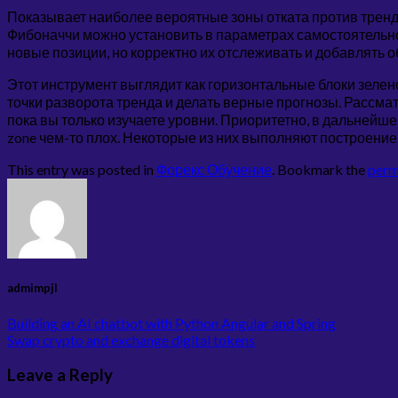
Показывает наиболее вероятные зоны отката против тренда
Фибоначчи можно установить в параметрах самостоятельно
новые позиции, но корректно их отслеживать и добавлять 
Этот инструмент выглядит как горизонтальные блоки зеле
точки разворота тренда и делать верные прогнозы. Рассма
пока вы только изучаете уровни. Приоритетно, в дальнейшем
zone чем-то плох. Некоторые из них выполняют построение
This entry was posted in
Форекс Обучение
. Bookmark the
perm
admimpjl
Building an AI chatbot with Python Angular and Spring
Swap crypto and exchange digital tokens
Leave a Reply