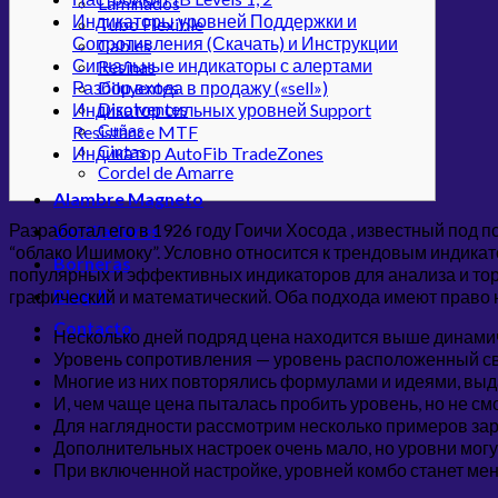
Laminados
Индикаторы уровней Поддержки и
Tubo Flexible
Сопротивления (Скачать) и Инструкции
Cables
Сигнальные индикаторы с алертами
Resinas
Разбор входа в продажу («sell»)
Diluyentes
Disolventes
Индикатор сильных уровней Support
Cuñas
Resistance MTF
Cintas
Индикатор AutoFib TradeZones
Cordel de Amarre
Alambre Magneto
Разработал его в 1926 году Гоичи Хосода , известный под 
Ventiladores
“облако Ишимоку”. Условно относится к трендовым индика
Borneras
популярных и эффективных индикаторов для анализа и тор
Blog JL
графический и математический. Оба подхода имеют право н
Contacto
Несколько дней подряд цена находится выше динамичн
Уровень сопротивления — уровень расположенный све
Многие из них повторялись формулами и идеями, вы
И, чем чаще цена пыталась пробить уровень, но не см
Для наглядности рассмотрим несколько примеров зар
Дополнительных настроек очень мало, но уровни мог
При включенной настройке, уровней комбо станет мень