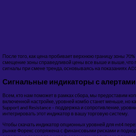
После того, как цена пробивает верхнюю границу зоны 70%
смещение зоны справедливой цены все выше и выше, что го
сигналы при смене тренда, основываясь на показаниях ADX
Сигнальные индикаторы с алертами
Всем, кто нам поможет в рамках сбора, мы предоставим коп
включенной настройке, уровней комбо станет меньше, но кач
Support and Resistance – поддержка и сопротивление, уров
интегрировать этот индикатор в вашу торговую систему.
Чтобы скачать индикатор опционных уровней для mt4 пере
рынке Форекс сопряжена с финансовыми рисками и подходит