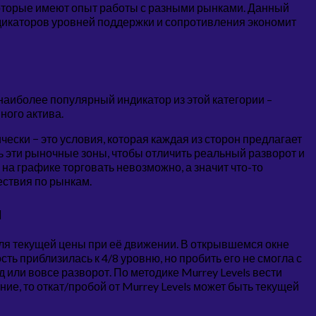
оторые имеют опыт работы с разными рынками. Данный
дикаторов уровней поддержки и сопротивления экономит
наиболее популярный индикатор из этой категории –
ного актива.
ски − это условия, которая каждая из сторон предлагает
ь эти рыночные зоны, чтобы отличить реальный разворот и
на графике торговать невозможно, а значит что-то
ествия по рынкам.
и
ля текущей цены при её движении. В открывшемся окне
ь приблизилась к 4/8 уровню, но пробить его не смогла с
д или вовсе разворот. По методике Murrey Levels вести
ние, то откат/пробой от Murrey Levels может быть текущей