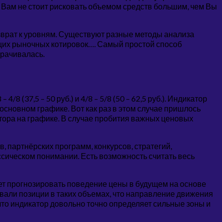
Вам не стоит рисковать объемом средств большим, чем Вы
зврат к уровням. Существуют разные методы анализа
ущих рыночных котировок…. Самый простой способ
орачивалась.
8 (37,5 – 50 руб.) и 4/8 – 5/8 (50 – 62,5 руб.). Индикатор
основном графике. Вот как раз в этом случае пришлось
атора на графике. В случае пробития важных ценовых
 партнёрских программ, конкурсов, стратегий,
ассическом понимании. Есть возможность считать весь
ет прогнозировать поведение цены в будущем на основе
вали позиции в таких объемах, что направление движения
 что индикатор довольно точно определяет сильные зоны и