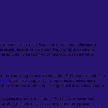
кластерами возрастают. В данном случае мы наблюдаем
а акции, несмотря на ее рост. Индикатор дает ранние
а истории ту же картину, которая была в реал-тайм.
er – не считать уровни с таймфрейма М30 (выключено). При
ренда
портянка настроек для встроенных индикаторов.
рь Вы понимаете важность таких уровней и осталось просто
на данный момент версия 1.7. Торговля на валютном
, убедитесь, что вы осознаете риски, с которыми