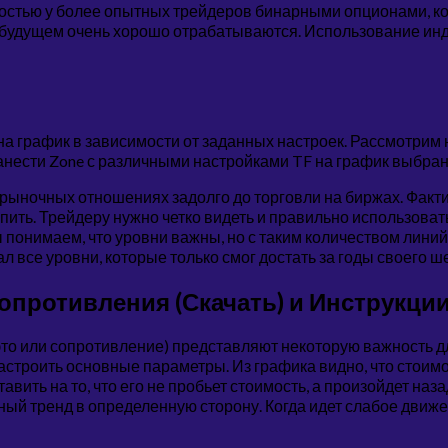
ностью у более опытных трейдеров бинарными опционами, к
в будущем очень хорошо отрабатываются. Использование ин
а график в зависимости от заданных настроек. Рассмотрим 
анести Zone с различными настройками TF на график выбран
ыночных отношениях задолго до торговли на биржах. Фактиче
пить. Трейдеру нужно четко видеть и правильно использоват
понимаем, что уровни важны, но с таким количеством линий 
л все уровни, которые только смог достать за годы своего ш
противления (Скачать) и Инструкци
это или сопротивление) представляют некоторую важность д
строить основные параметры. Из графика видно, что стоимост
вить на то, что его не пробьет стоимость, а произойдет наза
ьный тренд в определенную сторону. Когда идет слабое движе