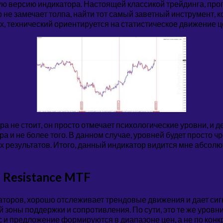
ую версию индикатора. Настоящей классикой трейдинга, про
о не замечает толпа, найти тот самый заветный инструмент,
, технический ориентируется на статистическое движение 
ра не стоит, он просто отмечает психологические уровни, и 
а и не более того. В данном случае, уровней будет просто ч
х результатов. Итого, данный индикатор видится мне абсол
 Resistance MTF
аторов, хорошо отслеживает трендовые движения и дает си
ны поддержки и сопротивления. По сути, это те же уровни
с и предложение формируются в диапазоне цен, а не по кон