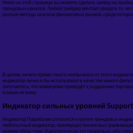
Ниже на этой странице вы можете сделать заявку на пробн
трендовых каналов. Любой трейдер мечтает увидеть то, чег
разные методы анализа финансовых рынков, среди которых
В целом, ничего прямо такого необычного от этого индикато
индикатор лично я бы использовал в качестве некого фильтр
запутаетесь, что неминуемо приведёт к ухудшению торговы
я никак не вижу.
Индикатор сильных уровней Support
Индикатор Параболик относится к группе трендовых индик
любопытный индикатор, преимущественно выстраивающий зо
некими областями. Идеологически это правильно, ибо спро