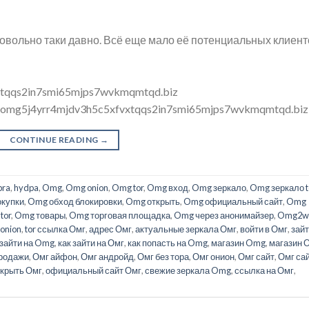
довольно таки давно. Всё еще мало её потенциальных клиен
xtqqs2in7smi65mjps7wvkmqmtqd.biz
mgomg5j4yrr4mjdv3h5c5xfvxtqqs2in7smi65mjps7wvkmqmtqd.biz
CONTINUE READING
→
bra
,
hydpa
,
Omg
,
Omg onion
,
Omg tor
,
Omg вход
,
Omg зеркало
,
Omg зеркало t
купки
,
Omg обход блокировки
,
Omg открыть
,
Omg официальный сайт
,
Omg
tor
,
Omg товары
,
Omg торговая площадка
,
Omg через анонимайзер
,
Omg2w
onion
,
tor ссылка Омг
,
адрес Омг
,
актуальные зеркала Омг
,
войти в Омг
,
зайт
 зайти на Omg
,
как зайти на Омг
,
как попасть на Omg
,
магазин Omg
,
магазин 
продажи
,
Омг айфон
,
Омг андройд
,
Омг без тора
,
Омг онион
,
Омг сайт
,
Омг са
ткрыть Омг
,
официальный сайт Омг
,
свежие зеркала Omg
,
ссылка на Омг
,