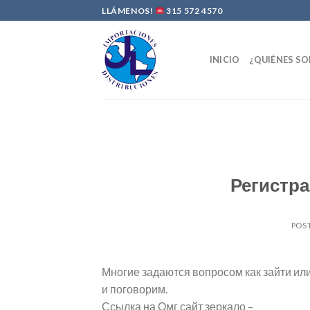
Skip
LLÁMENOS!
315 572 4570
to
content
INICIO
¿QUIÉNES S
Регистра
POS
Многие задаются вопросом как зайти или
и поговорим.
Ссылка на Омг сайт зеркало –