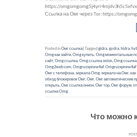
https://omgomgomg5j4yrr4mjdv3h5c5xfv
Ссылка на Омг через Tor: https://omgo
Posted in
Омг ссылка
|
Tagged
gidra
,
gydra
,
hidra
,
hy
Omg как зайти
,
Omg купить
,
Omg моментальные по
сайт
,
Omg ссылка
,
Omg ссылка onion
,
Omg ссылка 
Omg2web com
,
Omgruzxpnew4af
,
Omgruzxpnew4af 
Омг с телефона
,
зеркала Omg
,
зеркало на Омг
,
как
обход блокировок Омг
,
Омг
,
Омг автоматические 
открыть
,
Омг ссылка онион
,
Омг тор
,
Омг форум
,
о
ссылки Omg
Что можно к
POS