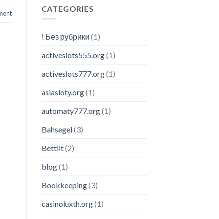
CATEGORIES
ent
! Без рубрики
(1)
activeslots555.org
(1)
activeslots777.org
(1)
asiasloty.org
(1)
automaty777.org
(1)
Bahsegel
(3)
Bettilt
(2)
blog
(1)
Bookkeeping
(3)
casinoluxth.org
(1)