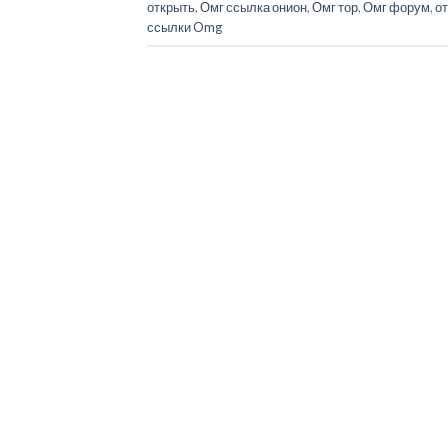
открыть
,
Омг ссылка онион
,
Омг тор
,
Омг форум
,
о
ссылки Omg