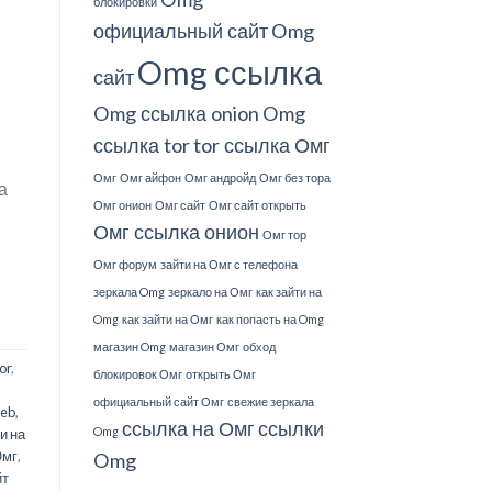
блокировки
официальный сайт
Omg
Omg ссылка
сайт
Omg ссылка onion
Omg
ссылка tor
tor ссылка Омг
Омг
Омг айфон
Омг андройд
Омг без тора
а
Омг онион
Омг сайт
Омг сайт открыть
Омг ссылка онион
Омг тор
Омг форум
зайти на Омг с телефона
зеркала Omg
зеркало на Омг
как зайти на
Omg
как зайти на Омг
как попасть на Omg
магазин Omg
магазин Омг
обход
or
,
блокировок Омг
открыть Омг
официальный сайт Омг
свежие зеркала
eb
,
ссылка на Омг
ссылки
Omg
и на
Омг
,
Omg
йт