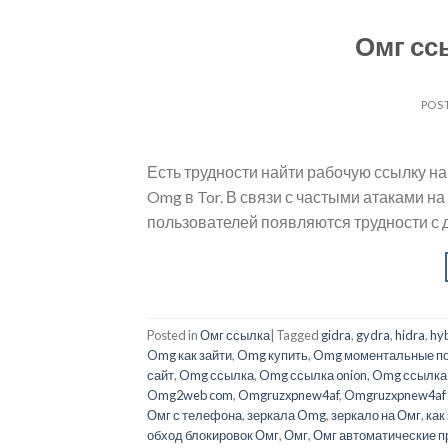
Омг ссы
POS
Есть трудности найти рабочую ссылку на
Omg в Tor. В связи с частыми атаками н
пользователей появляются трудности с д
Posted in
Омг ссылка
|
Tagged
gidra
,
gydra
,
hidra
,
hy
Omg как зайти
,
Omg купить
,
Omg моментальные по
сайт
,
Omg ссылка
,
Omg ссылка onion
,
Omg ссылка 
Omg2web com
,
Omgruzxpnew4af
,
Omgruzxpnew4af 
Омг с телефона
,
зеркала Omg
,
зеркало на Омг
,
как
обход блокировок Омг
,
Омг
,
Омг автоматические 