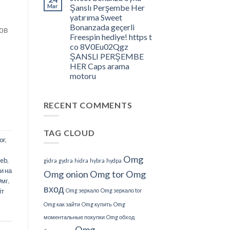
â
Mar
Şanslı Perşembe Her
What
yatırıma Sweet
Do
Bonanzada geçerli
тов
We
Freespin hediye! https t
Understand
co 8V0Eu02Qgz
About
ŞANSLI PERŞEMBE
This?
HER Caps arama
motoru
RECENT COMMENTS
TAG CLOUD
or
,
Omg
eb
,
gidra
gydra
hidra
hybra
hydpa
и на
Omg onion
Omg tor
Omg
Омг
,
вход
йт
Omg зеркало
Omg зеркало tor
Omg как зайти
Omg купить
Omg
моментальные покупки
Omg обход
Omg