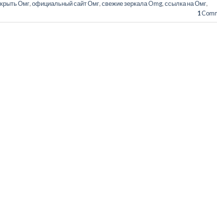
ткрыть Омг
,
официальный сайт Омг
,
свежие зеркала Omg
,
ссылка на Омг
,
1
Comm