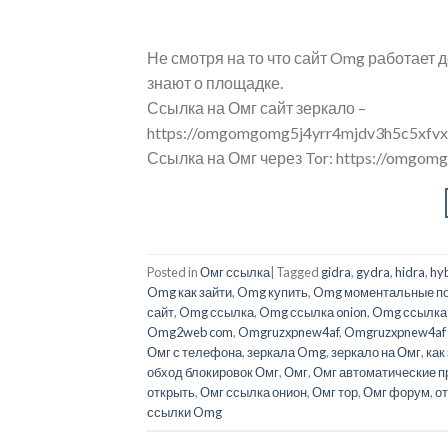
Не смотря на то что сайт Omg работает 
знают о площадке.
Ссылка на Омг сайт зеркало –
https://omgomgomg5j4yrr4mjdv3h5c5xfv
Ссылка на Омг через Tor: https://omgo
Posted in
Омг ссылка
|
Tagged
gidra
,
gydra
,
hidra
,
hy
Omg как зайти
,
Omg купить
,
Omg моментальные по
сайт
,
Omg ссылка
,
Omg ссылка onion
,
Omg ссылка 
Omg2web com
,
Omgruzxpnew4af
,
Omgruzxpnew4af 
Омг с телефона
,
зеркала Omg
,
зеркало на Омг
,
как
обход блокировок Омг
,
Омг
,
Омг автоматические 
открыть
,
Омг ссылка онион
,
Омг тор
,
Омг форум
,
о
ссылки Omg