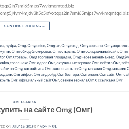
xtqqs2in7smi65mjps7wvkmqmtqd.biz
mgomg5j4yrr4mjdv3h5c5xfvxtqqs2in7smi65mjps7wvkmqmtqd.biz
CONTINUE READING
→
bra
,
hydpa
,
Omg
,
Omg onion
,
Omg tor
,
Omg вход
,
Omg зеркало
,
Omg зеркало t
купки
,
Omg обход блокировки
,
Omg открыть
,
Omg официальный сайт
,
Omg
tor
,
Omg товары
,
Omg торговая площадка
,
Omg через анонимайзер
,
Omg2w
onion
,
tor ссылка Омг
,
адрес Омг
,
актуальные зеркала Омг
,
войти в Омг
,
зайт
 зайти на Omg
,
как зайти на Омг
,
как попасть на Omg
,
магазин Omg
,
магазин 
продажи
,
Омг айфон
,
Омг андройд
,
Омг без тора
,
Омг онион
,
Омг сайт
,
Омг са
ткрыть Омг
,
официальный сайт Омг
,
свежие зеркала Omg
,
ссылка на Омг
,
ОМГ ССЫЛКА
упить на сайте Omg (Омг)
TED ON
JULY 16, 2019
BY
ADMIMPJL