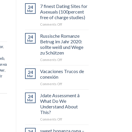
7 finest Dating Sites for
24
Mar
Asexuals (100percent
free of charge studies)
on
Comments Off
7
finest
Russische Romanze
24
Dating
Mar
Betrug im Jahr 2020:
Sites
or
,
sollte weiß und Wege
for
zu Schützen
Asexuals
eb
,
(100percent
on
Comments Off
и на
free
Russische
of
Romanze
Омг
,
Vacaciones Trucos de
24
charge
Betrug
йт
Mar
conexión
studies)
im
on
Comments Off
Jahr
Vacaciones
2020:
Trucos
Jdate Assessment â
sollte
24
de
weiß
Mar
What Do We
conexión
und
Understand About
Wege
This?
zu
on
Comments Off
Schützen
Jdate
Assessment
sweet bonanza oyna –
24