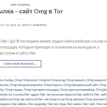
ОМГ ССЫЛКА
лка – сайт Omg в Tor
TED ON
JULY 16, 2019
BY
ADMIMPJL
 Омг? Да! В последнее время трудно найти рабочую ссылку н
а площадку, которые приходят в основном на выходные, у
оступом к сайту Омг.
CONTINUE READING
→
bra
,
hydpa
,
Omg
,
Omg onion
,
Omg tor
,
Omg вход
,
Omg зеркало
,
Omg зеркало t
купки
,
Omg обход блокировки
,
Omg открыть
,
Omg официальный сайт
,
Omg
tor
,
Omg товары
,
Omg торговая площадка
,
Omg через анонимайзер
,
Omg2w
onion
,
tor ссылка Омг
,
адрес Омг
,
актуальные зеркала Омг
,
войти в Омг
,
зайт
 зайти на Omg
,
как зайти на Омг
,
как попасть на Omg
,
магазин Omg
,
магазин 
продажи
,
Омг айфон
,
Омг андройд
,
Омг без тора
,
Омг онион
,
Омг сайт
,
Омг са