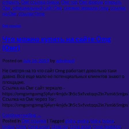
открыть
,
Омг ссылка онион
,
Омг тор
,
Омг форум
,
открыть
Омг
,
официальный сайт Омг
,
свежие зеркала Omg
,
ссылка
на Омг
,
ссылки Omg
Омг ссылка
Что можно купить на сайте Omg
(Омг)
Posted on
July 16, 2019
by
admimpjl
Не смотря на то что сайт Omg работает довольно таки
давно. Всё еще мало её потенциальных клиентов знают о
площадке.
Ссылка на Омг сайт зеркало –
https://omgomgomg5j4yrr4mjdv3h5c5xfvxtqqs2in7smi65mjp
Ссылка на Омг через Tor:
https://omgomgomg5j4yrr4mjdv3h5c5xfvxtqqs2in7smi65mjp
Continue reading
→
Posted in
Омг ссылка
|
Tagged
gidra
,
gydra
,
hidra
,
hybra
,
hydpa
,
Omg
,
Omg onion
,
Omg tor
,
Omg вход
,
Omg зеркало
,