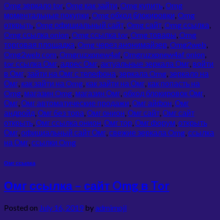
Omg зеркало tor
,
Omg как зайти
,
Omg купить
,
Omg
моментальные покупки
,
Omg обход блокировки
,
Omg
открыть
,
Omg официальный сайт
,
Omg сайт
,
Omg ссылка
,
Omg ссылка onion
,
Omg ссылка tor
,
Omg товары
,
Omg
торговая площадка
,
Omg через анонимайзер
,
Omg2web
,
Omg2web com
,
Omgruzxpnew4af
,
Omgruzxpnew4af onion
,
tor ссылка Омг
,
адрес Омг
,
актуальные зеркала Омг
,
войти
в Омг
,
зайти на Омг с телефона
,
зеркала Omg
,
зеркало на
Омг
,
как зайти на Omg
,
как зайти на Омг
,
как попасть на
Omg
,
магазин Omg
,
магазин Омг
,
обход блокировок Омг
,
Омг
,
Омг автоматические продажи
,
Омг айфон
,
Омг
андройд
,
Омг без тора
,
Омг онион
,
Омг сайт
,
Омг сайт
открыть
,
Омг ссылка онион
,
Омг тор
,
Омг форум
,
открыть
Омг
,
официальный сайт Омг
,
свежие зеркала Omg
,
ссылка
на Омг
,
ссылки Omg
Омг ссылка
Омг ссылка – сайт Omg в Tor
Posted on
July 16, 2019
by
admimpjl