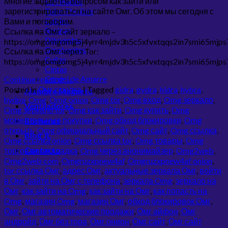
Многие задаются вопросом как зайти или
Laminados
Tubo Flexible
зарегистрироваться на сайте Омг. Об этом мы сегодня с
Cables
Вами и поговорим.
Resinas
Ссылка на Омг сайт зеркало –
Diluyentes
https://omgomgomg5j4yrr4mjdv3h5c5xfvxtqqs2in7smi65mjp
Disolventes
Ссылка на Омг через Tor:
Cuñas
https://omgomgomg5j4yrr4mjdv3h5c5xfvxtqqs2in7smi65mjp
Cintas
Cordel de Amarre
Continue reading
→
Posted in
Омг ссылка
|
Tagged
gidra
,
gydra
,
hidra
,
hybra
,
Alambre Magneto
hydpa
,
Omg
,
Omg onion
,
Omg tor
,
Omg вход
,
Omg зеркало
,
Ventiladores
Omg зеркало tor
,
Omg как зайти
,
Omg купить
,
Omg
моментальные покупки
,
Omg обход блокировки
,
Omg
Borneras
открыть
,
Omg официальный сайт
,
Omg сайт
,
Omg ссылка
,
Blog JL
Omg ссылка onion
,
Omg ссылка tor
,
Omg товары
,
Omg
Contacto
торговая площадка
,
Omg через анонимайзер
,
Omg2web
,
Omg2web com
,
Omgruzxpnew4af
,
Omgruzxpnew4af onion
,
tor ссылка Омг
,
адрес Омг
,
актуальные зеркала Омг
,
войти
в Омг
,
зайти на Омг с телефона
,
зеркала Omg
,
зеркало на
Омг
,
как зайти на Omg
,
как зайти на Омг
,
как попасть на
Omg
,
магазин Omg
,
магазин Омг
,
обход блокировок Омг
,
Омг
,
Омг автоматические продажи
,
Омг айфон
,
Омг
андройд
,
Омг без тора
,
Омг онион
,
Омг сайт
,
Омг сайт