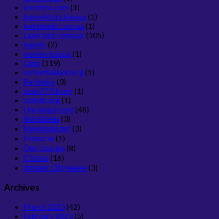
kievtime.com
(1)
konvektors.kiev.ua
(1)
kotelteplo.com.ua
(1)
Laser hair removal
(105)
legalrc
(2)
maxim-krippa
(1)
Omg
(119)
onlinethailand.org
(1)
Paribahis
(3)
slots777th.org
(1)
slotyth.org
(1)
Uncategorized
(48)
Магазины
(3)
Микрокредит
(3)
Новости
(1)
Омг ссылка
(8)
Статьи
(16)
Форекс Обучение
(3)
Archives
March 2023
(42)
February 2023
(5)