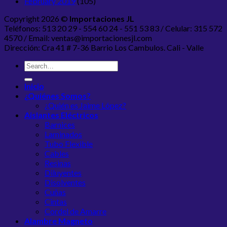
February 2019
(105)
Copyright 2026 ©
Importaciones JL
Teléfonos: 513 20 29 - 554 60 24 - 551 53 83 / Celular: 315 572
4570 / Email: ventas@importacionesjl.com
Dirección: Cra 41 # 7-36 Barrio Los Cambulos. Cali - Valle
Inicio
¿Quiénes Somos?
¿Quién es Jaime López?
Aislantes Eléctricos
Barnices
Laminados
Tubo Flexible
Cables
Resinas
Diluyentes
Disolventes
Cuñas
Cintas
Cordel de Amarre
Alambre Magneto