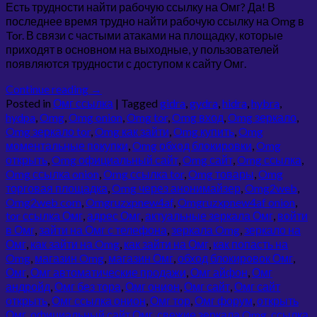
Есть трудности найти рабочую ссылку на Омг? Да! В
последнее время трудно найти рабочую ссылку на Omg в
Tor. В связи с частыми атаками на площадку, которые
приходят в основном на выходные, у пользователей
появляются трудности с доступом к сайту Омг.
Continue reading
→
Posted in
Омг ссылка
|
Tagged
gidra
,
gydra
,
hidra
,
hybra
,
hydpa
,
Omg
,
Omg onion
,
Omg tor
,
Omg вход
,
Omg зеркало
,
Omg зеркало tor
,
Omg как зайти
,
Omg купить
,
Omg
моментальные покупки
,
Omg обход блокировки
,
Omg
открыть
,
Omg официальный сайт
,
Omg сайт
,
Omg ссылка
,
Omg ссылка onion
,
Omg ссылка tor
,
Omg товары
,
Omg
торговая площадка
,
Omg через анонимайзер
,
Omg2web
,
Omg2web com
,
Omgruzxpnew4af
,
Omgruzxpnew4af onion
,
tor ссылка Омг
,
адрес Омг
,
актуальные зеркала Омг
,
войти
в Омг
,
зайти на Омг с телефона
,
зеркала Omg
,
зеркало на
Омг
,
как зайти на Omg
,
как зайти на Омг
,
как попасть на
Omg
,
магазин Omg
,
магазин Омг
,
обход блокировок Омг
,
Омг
,
Омг автоматические продажи
,
Омг айфон
,
Омг
андройд
,
Омг без тора
,
Омг онион
,
Омг сайт
,
Омг сайт
открыть
,
Омг ссылка онион
,
Омг тор
,
Омг форум
,
открыть
Омг
,
официальный сайт Омг
,
свежие зеркала Omg
,
ссылка