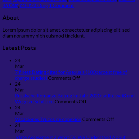
на Омг
,
ссылки Omg
1
Comment
About
Lorem ipsum dolor sit amet, consectetuer adipiscing elit, sed
diam nonummy nibh euismod tincidunt.
Latest Posts
24
Mar
7 finest Dating Sites for Asexuals (100percent free of
on
charge studies)
Comments Off
7
24
finest
Mar
Dating
Russische Romanze Betrug im Jahr 2020: sollte weiß und
Sites
on
Wege zu Schützen
Comments Off
for
Russische
24
Asexuals
Romanze
Mar
(100percent
Betrug
on
Vacaciones Trucos de conexión
Comments Off
free
im
Vacaciones
24
of
Jahr
Trucos
Mar
charge
2020:
de
Jdate Assessment â What Do We Understand About