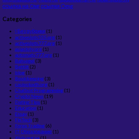
обход блокировок Омг
открыть Омг
официальный сайт Омг
свежие зеркала Omg
ссылка на Омг
ссылки Omg
Categories
! Без рубрики
(1)
activeslots555.org
(1)
activeslots777.org
(1)
asiasloty.org
(1)
automaty777.org
(1)
Bahsegel
(3)
Bettilt
(2)
blog
(1)
Bookkeeping
(3)
casinoluxth.org
(1)
Chatbot Programming
(1)
Crypto News
(19)
Dating Tips
(1)
Education
(1)
Essay
(1)
FinTech
(3)
Forex Trading
(6)
IT Образование
(1)
itlviv.org.ua
(1)