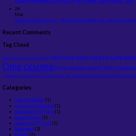
Jdate Assessment â What Do We Understand About This?
conexión
24
Mar
sweet bonanza oyna – Şanslı Perşembe Her yatırıma Sw
Recent Comments
Tag Cloud
Omg
Omg onion
Omg tor
Omg вход
gidra
gydra
hidra
hybra
hydpa
Omg ссылка
Omg ссылка onion
Omg ссылка t
с телефона
зеркала Omg
зеркало на Омг
как зайти на Omg
как зайти на Омг
как попаст
Categories
! Без рубрики
(1)
activeslots555.org
(1)
activeslots777.org
(1)
asiasloty.org
(1)
automaty777.org
(1)
Bahsegel
(3)
Bettilt
(2)