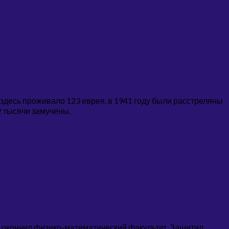
 здесь проживало 123 еврея, в 1941 году были расстреляны
2 тысячи замучены.
те окончил физико-математический факультет. Защитил