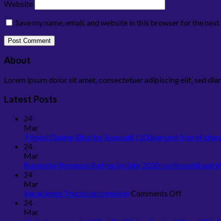
Website
Save my name, email, and website in this browser for the nex
About
Lorem ipsum dolor sit amet, consectetuer adipiscing elit, sed d
Latest Posts
24
Mar
7 finest Dating Sites for Asexuals (100percent free of char
24
Mar
Russische Romanze Betrug im Jahr 2020: sollte weiß und 
24
Mar
on
Vacaciones Trucos de conexión
Comments Off
Vacaciones
24
Trucos
Mar
de