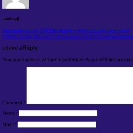
admimpjl
Secure way to buy XRP Ripple with a debit or credit card online
7 Ways To Buy Litecoin Cryptocurrency In 2022 Low Fees Where
Leave a Reply
Your email address will not be published.
Required fields are ma
Comment
*
Name
*
Email
*