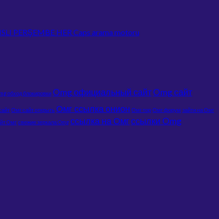
 ŞANSLI PERŞEMBE HER Caps arama motoru
Omg официальный сайт
Omg сайт
mg обход блокировки
Омг ссылка онион
сайт
Омг сайт открыть
Омг тор
Омг форум
зайти на Омг
ссылка на Омг
ссылки Omg
йт Омг
свежие зеркала Omg