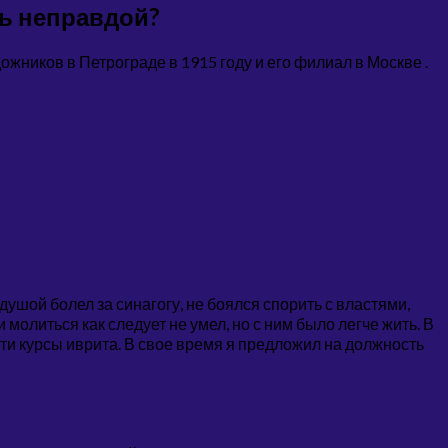
 неправдой?⁠⁠
ников в Петрограде в 1915 году и его филиал в Москве .
душой болел за синагогу, не боялся спорить с властями,
молиться как следует не умел, но с ним было легче жить. В
сти курсы иврита. В свое время я предложил на должность