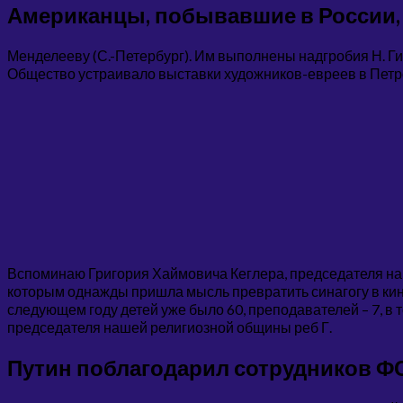
Американцы, побывавшие в России, к
Менделееву (С.-Петербург). Им выполнены надгробия Н. Ги
Общество устраивало выставки художников-евреев в Петрогр
Вспоминаю Григория Хаймовича Кеглера, председателя н
которым однажды пришла мысль превратить синагогу в кинот
следующем году детей уже было 60, преподавателей – 7, в 
председателя нашей религиозной общины реб Г.
Путин поблагодарил сотрудников ФС