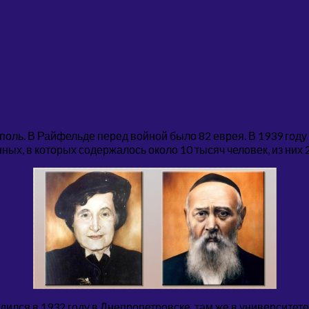
поль. В Райфельде перед войной было 82 еврея. В 1939 году
ных, в которых содержалось около 10 тысяч человек, из них 
одился в 1932 году в Днепропетровске, там же в университе