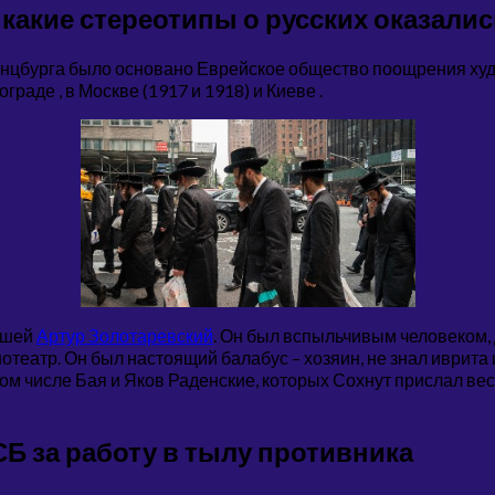
акие стереотипы о русских оказались
нцбурга было основано Еврейское общество поощрения худож
аде , в Москве (1917 и 1918) и Киеве .
ашей
Артур Золотаревский
. Он был вспыльчивым человеком, 
еатр. Он был настоящий балабус – хозяин, не знал иврита и 
том числе Бая и Яков Раденские, которых Сохнут прислал ве
Б за работу в тылу противника