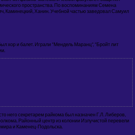
смического пространства. По воспоминаниям Семена
ич, Каминецкий, Ханин. Учебной частью заведовал Самуил
ыл хор и балет. Играли “Мендель Маранц”, “Бройт лит
ии.
сто него секретарем райкома был назначен Г.Л. Либеров,
сполкома. Районный центр из колонии Излучистой перевели
омира и Каменец-Подольска.