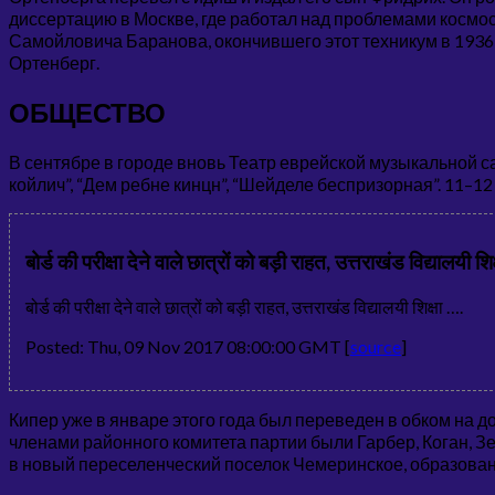
диссертацию в Москве, где работал над проблемами космо
Самойловича Баранова, окончившего этот техникум в 1936
Ортенберг.
ОБЩЕСТВО
В сентябре в городе вновь Театр еврейской музыкальной с
койлич”, “Дем ребне кинцн”, “Шейделе беспризорная”. 11–1
बोर्ड की परीक्षा देने वाले छात्रों को बड़ी राहत, उत्तराखंड विद्या
बोर्ड की परीक्षा देने वाले छात्रों को बड़ी राहत, उत्तराखंड विद्यालयी शिक्षा ….
Posted: Thu, 09 Nov 2017 08:00:00 GMT [
source
]
Кипер уже в январе этого года был переведен в обком на 
членами районного комитета партии были Гарбер, Коган, З
в новый переселенческий поселок Чемеринское, образован