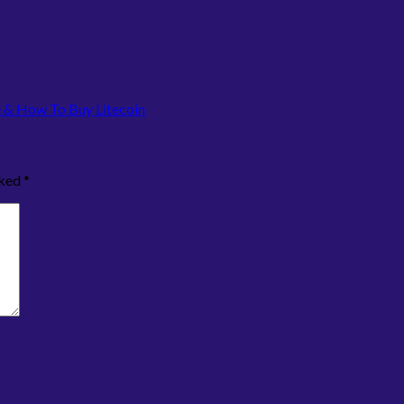
 & How To Buy Litecoin
rked
*