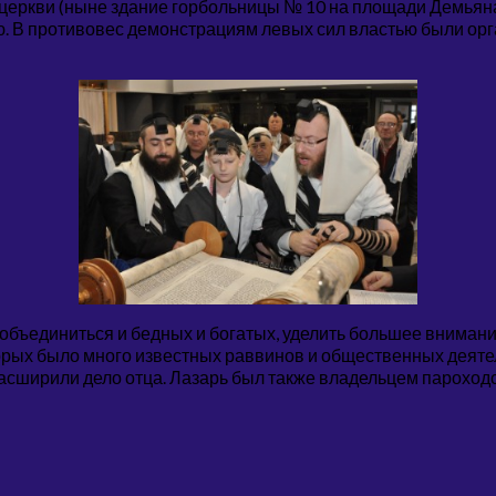
 церкви (ныне здание горбольницы № 10 на площади Демьяна
. В противовес демонстрациям левых сил властью были ор
 объединиться и бедных и богатых, уделить большее вниман
торых было много известных раввинов и общественных деят
асширили дело отца. Лазарь был также владельцем пароходс