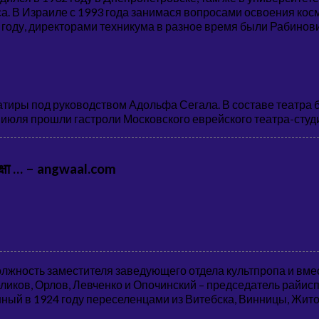
са. В Израиле с 1993 года занимася вопросами освоения ко
 году, директорами техникума в разное время были Рабинов
атиры под руководством Адольфа Сегала. В составе театра б
2 июля прошли гастроли Московского еврейского театра-студ
लयी शिक्षा … – angwaal.com
должность заместителя заведующего отдела культпропа и вме
еликов, Орлов, Левченко и Опочинский – председатель райи
ный в 1924 году переселенцами из Витебска, Винницы, Жит